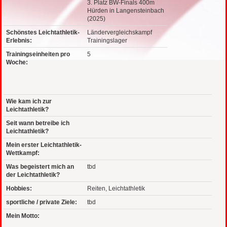
3. Platz BW-Finals 400m
Hürden in Langensteinbach
(2025)
Schönstes Leichtathletik-
Ländervergleichskampf
Erlebnis:
Trainingslager
Trainingseinheiten pro
5
Woche:
Wie kam ich zur
Leichtathletik?
Seit wann betreibe ich
Leichtathletik?
Mein erster Leichtathletik-
Wettkampf:
Was begeistert mich an
tbd
der Leichtathletik?
Hobbies:
Reiten, Leichtathletik
sportliche / private Ziele:
tbd
Mein Motto: