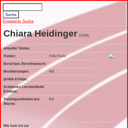
Erweiterte Suche
Chiara Heidinger
(2009)
aktueller Status:
Trainer:
Felix Franz
Beruf bzw. Berufswunsch:
Bestleistungen:
tbd
größte Erfolge:
Schönstes Leichtathletik-
Erlebnis:
Trainingseinheiten pro
tbd
Woche:
Wie kam ich zur