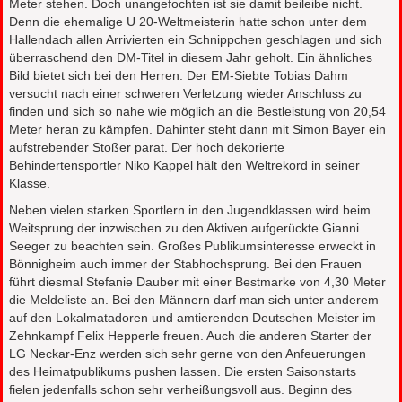
Meter stehen. Doch unangefochten ist sie damit beileibe nicht.
Denn die ehemalige U 20-Weltmeisterin hatte schon unter dem
Hallendach allen Arrivierten ein Schnippchen geschlagen und sich
überraschend den DM-Titel in diesem Jahr geholt. Ein ähnliches
Bild bietet sich bei den Herren. Der EM-Siebte Tobias Dahm
versucht nach einer schweren Verletzung wieder Anschluss zu
finden und sich so nahe wie möglich an die Bestleistung von 20,54
Meter heran zu kämpfen. Dahinter steht dann mit Simon Bayer ein
aufstrebender Stoßer parat. Der hoch dekorierte
Behindertensportler Niko Kappel hält den Weltrekord in seiner
Klasse.
Neben vielen starken Sportlern in den Jugendklassen wird beim
Weitsprung der inzwischen zu den Aktiven aufgerückte Gianni
Seeger zu beachten sein. Großes Publikumsinteresse erweckt in
Bönnigheim auch immer der Stabhochsprung. Bei den Frauen
führt diesmal Stefanie Dauber mit einer Bestmarke von 4,30 Meter
die Meldeliste an. Bei den Männern darf man sich unter anderem
auf den Lokalmatadoren und amtierenden Deutschen Meister im
Zehnkampf Felix Hepperle freuen. Auch die anderen Starter der
LG Neckar-Enz werden sich sehr gerne von den Anfeuerungen
des Heimatpublikums pushen lassen. Die ersten Saisonstarts
fielen jedenfalls schon sehr verheißungsvoll aus. Beginn des