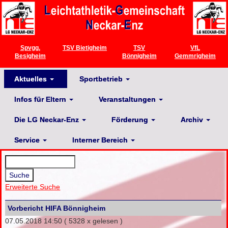
Spvgg.
TSV Bietigheim
TSV
VfL
Besigheim
Bönnigheim
Gemmrigheim
Aktuelles
Sportbetrieb
Infos für Eltern
Veranstaltungen
Die LG Neckar-Enz
Förderung
Archiv
Service
Interner Bereich
Erweiterte Suche
Vorbericht HIFA Bönnigheim
07.05.2018 14:50
( 5328 x gelesen )