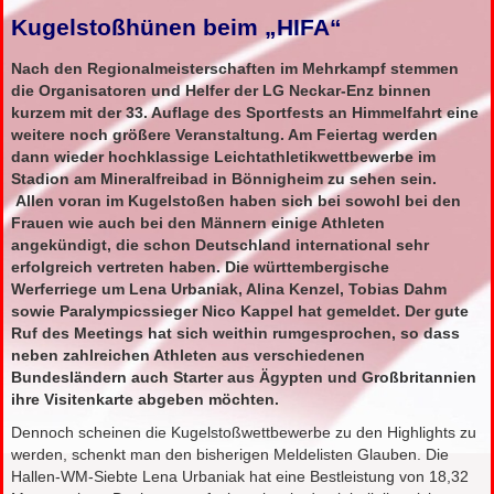
Kugelstoßhünen beim „HIFA“
Nach den Regionalmeisterschaften im Mehrkampf stemmen
die Organisatoren und Helfer der LG Neckar-Enz binnen
kurzem mit der 33. Auflage des Sportfests an Himmelfahrt eine
weitere noch größere Veranstaltung. Am Feiertag werden
dann wieder hochklassige Leichtathletikwettbewerbe im
Stadion am Mineralfreibad in Bönnigheim zu sehen sein.
Allen voran im Kugelstoßen haben sich bei sowohl bei den
Frauen wie auch bei den Männern einige Athleten
angekündigt, die schon Deutschland international sehr
erfolgreich vertreten haben. Die württembergische
Werferriege um Lena Urbaniak, Alina Kenzel, Tobias Dahm
sowie Paralympicssieger Nico Kappel hat gemeldet. Der gute
Ruf des Meetings hat sich weithin rumgesprochen, so dass
neben zahlreichen Athleten aus verschiedenen
Bundesländern auch Starter aus Ägypten und Großbritannien
ihre Visitenkarte abgeben möchten.
Dennoch scheinen die Kugelstoßwettbewerbe zu den Highlights zu
werden, schenkt man den bisherigen Meldelisten Glauben. Die
Hallen-WM-Siebte Lena Urbaniak hat eine Bestleistung von 18,32