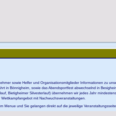
ilnehmer sowie Helfer und Organisationsmitglieder Informationen zu u
ahrt in Bönnigheim, sowie das Abendsportfest abwechselnd in Besighei
uf, Bietigheimer Silvesterlauf) übernehmen wir jedes Jahr mindesten
r Wettkampfangebot mit Nachwuchsveranstaltungen.
im Menue und Sie gelangen direkt auf die jeweilige Veranstaltungsseit