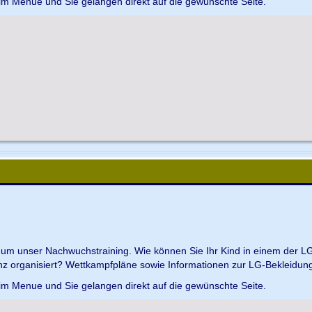
 im Menue und Sie gelangen direkt auf die gewünschte Seite.
d um unser Nachwuchstraining. Wie können Sie Ihr Kind in einem der L
z organisiert? Wettkampfpläne sowie Informationen zur LG-Bekleidungs
 im Menue und Sie gelangen direkt auf die gewünschte Seite.