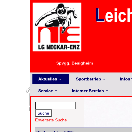
Spvgg. Besigheim
Aktuelles
Sportbetrieb
Infos 
Service
Interner Bereich
Erweiterte Suche