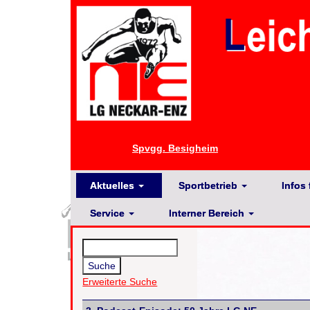
Spvgg. Besigheim
Aktuelles
Sportbetrieb
Infos 
Service
Interner Bereich
Erweiterte Suche