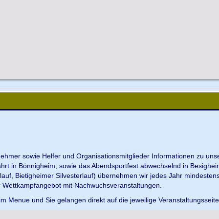
ilnehmer sowie Helfer und Organisationsmitglieder Informationen zu u
ahrt in Bönnigheim, sowie das Abendsportfest abwechselnd in Besighei
uf, Bietigheimer Silvesterlauf) übernehmen wir jedes Jahr mindesten
r Wettkampfangebot mit Nachwuchsveranstaltungen.
im Menue und Sie gelangen direkt auf die jeweilige Veranstaltungsseit