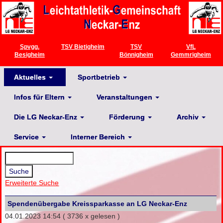
Spvgg.
TSV Bietigheim
TSV
VfL
Besigheim
Bönnigheim
Gemmrigheim
Aktuelles
Sportbetrieb
Infos für Eltern
Veranstaltungen
Die LG Neckar-Enz
Förderung
Archiv
Service
Interner Bereich
Erweiterte Suche
Spendenübergabe Kreissparkasse an LG Neckar-Enz
04.01.2023 14:54
( 3736 x gelesen )