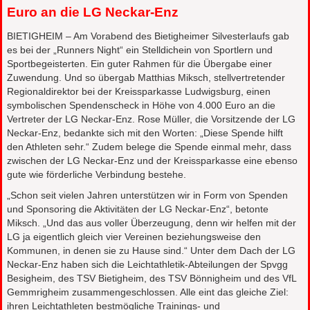
Euro an die LG Neckar-Enz
BIETIGHEIM – Am Vorabend des Bietigheimer Silvesterlaufs gab
es bei der „Runners Night“ ein Stelldichein von Sportlern und
Sportbegeisterten. Ein guter Rahmen für die Übergabe einer
Zuwendung. Und so übergab Matthias Miksch, stellvertretender
Regionaldirektor bei der Kreissparkasse Ludwigsburg, einen
symbolischen Spendenscheck in Höhe von 4.000 Euro an die
Vertreter der LG Neckar-Enz. Rose Müller, die Vorsitzende der LG
Neckar-Enz, bedankte sich mit den Worten: „Diese Spende hilft
den Athleten sehr.“ Zudem belege die Spende einmal mehr, dass
zwischen der LG Neckar-Enz und der Kreissparkasse eine ebenso
gute wie förderliche Verbindung bestehe.
„Schon seit vielen Jahren unterstützen wir in Form von Spenden
und Sponsoring die Aktivitäten der LG Neckar-Enz“, betonte
Miksch. „Und das aus voller Überzeugung, denn wir helfen mit der
LG ja eigentlich gleich vier Vereinen beziehungsweise den
Kommunen, in denen sie zu Hause sind.“ Unter dem Dach der LG
Neckar-Enz haben sich die Leichtathletik-Abteilungen der Spvgg
Besigheim, des TSV Bietigheim, des TSV Bönnigheim und des VfL
Gemmrigheim zusammengeschlossen. Alle eint das gleiche Ziel:
ihren Leichtathleten bestmögliche Trainings- und