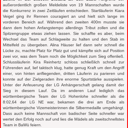
außerordentlich großen Meldeliste von 19 Mannschaften wurde
die Konkurrenz in zwei Zeitläufen entschieden. Startläuferin Kiara
Veigel ging ihr Rennen couragiert an und hielt sich lange im
vorderen Bereich auf. Während den zweiten 400m musste sie
dann dem hohen Anfangstempo allerdings Tribut zollen und die
Spitzengruppe etwas ziehen lassen. Sie schaffte es aber, beim
Wechsel das Team auf Schlagweite zu halten und den Stab im
Mittelfeld zu übergeben. Alina Häuser lief dann sehr schnell die
Lücke zu, machte Platz für Platz gut und kämpfte sich auf Position
zwei vor, was dem Team noch die Möglichkeit zum Sieg offenließ.
Schlussläuferin Kira Reinhertz schloss schließlich schnell zur
Führenden auf, lief taktisch klug, hatte genug Kraft um den Angriff
einer, von hinten anfliegenden, dritten Läuferin zu parieren und
konnte auf der Zielgeraden ihre enorme Spurtstärke ausspielen.
Unter der Anfeuerung der LG Anhängerschaft gelang damit der
Sieg in diesem Lauf. Da im anderen Lauf lediglich das
württembergische Team der LG Hohenlohe schneller als die
8:02,64 der LG NE war, bekamen die drei am Ende als
württembergische Vizemeisterinnen die Silbermedaille umgehängt.
Dass auch keine Mannschaft von badischer Seite schneller war
wertet den Erfolg noch auf und lies die Mädels als zweitschnellstes
Team in BaWü feiern.