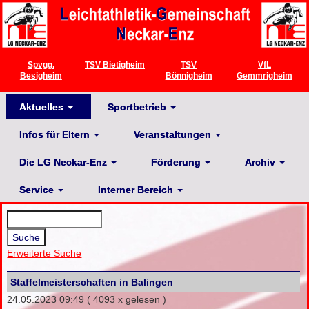
Spvgg.
TSV Bietigheim
TSV
VfL
Besigheim
Bönnigheim
Gemmrigheim
Aktuelles
Sportbetrieb
Infos für Eltern
Veranstaltungen
Die LG Neckar-Enz
Förderung
Archiv
Service
Interner Bereich
Erweiterte Suche
Staffelmeisterschaften in Balingen
24.05.2023 09:49
( 4093 x gelesen )