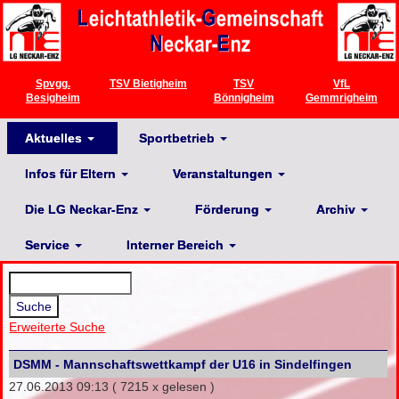
Spvgg.
TSV Bietigheim
TSV
VfL
Besigheim
Bönnigheim
Gemmrigheim
Aktuelles
Sportbetrieb
Infos für Eltern
Veranstaltungen
Die LG Neckar-Enz
Förderung
Archiv
Service
Interner Bereich
Erweiterte Suche
DSMM - Mannschaftswettkampf der U16 in Sindelfingen
27.06.2013 09:13
( 7215 x gelesen )