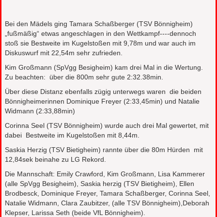
Bei den Mädels ging Tamara Schaßberger (TSV Bönnigheim)
„fußmäßig“ etwas angeschlagen in den Wettkampf----dennoch
stoß sie Bestweite im Kugelstoßen mit 9,78m und war auch im
Diskuswurf mit 22,54m sehr zufrieden.
Kim Großmann (SpVgg Besigheim) kam drei Mal in die Wertung.
Zu beachten: über die 800m sehr gute 2:32.38min.
Über diese Distanz ebenfalls zügig unterwegs waren die beiden
Bönnigheimerinnen Dominique Freyer (2:33,45min) und Natalie
Widmann (2:33,88min)
Corinna Seel (TSV Bönnigheim) wurde auch drei Mal gewertet, mit
dabei Bestweite im Kugelstoßen mit 8,44m.
Saskia Herzig (TSV Bietigheim) rannte über die 80m Hürden mit
12,84sek beinahe zu LG Rekord.
Die Mannschaft: Emily Crawford, Kim Großmann, Lisa Kammerer
(alle SpVgg Besigheim), Saskia herzig (TSV Bietigheim), Ellen
Brodbesck, Dominique Freyer, Tamara Schaßberger, Corinna Seel,
Natalie Widmann, Clara Zaubitzer, (alle TSV Bönnigheim),Deborah
Klepser, Larissa Seth (beide VfL Bönnigheim).