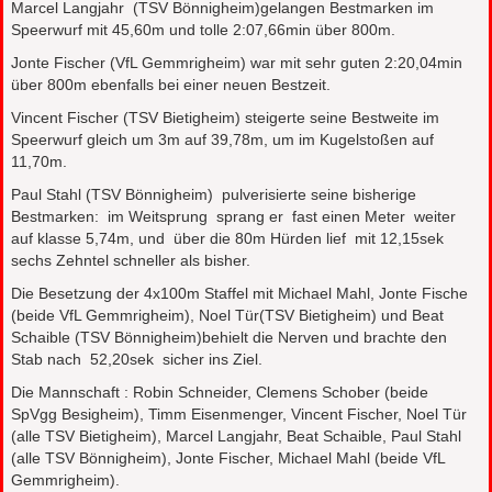
Marcel Langjahr (TSV Bönnigheim)gelangen Bestmarken im
Speerwurf mit 45,60m und tolle 2:07,66min über 800m.
Jonte Fischer (VfL Gemmrigheim) war mit sehr guten 2:20,04min
über 800m ebenfalls bei einer neuen Bestzeit.
Vincent Fischer (TSV Bietigheim) steigerte seine Bestweite im
Speerwurf gleich um 3m auf 39,78m, um im Kugelstoßen auf
11,70m.
Paul Stahl (TSV Bönnigheim) pulverisierte seine bisherige
Bestmarken: im Weitsprung sprang er fast einen Meter weiter
auf klasse 5,74m, und über die 80m Hürden lief mit 12,15sek
sechs Zehntel schneller als bisher.
Die Besetzung der 4x100m Staffel mit Michael Mahl, Jonte Fische
(beide VfL Gemmrigheim), Noel Tür(TSV Bietigheim) und Beat
Schaible (TSV Bönnigheim)behielt die Nerven und brachte den
Stab nach 52,20sek sicher ins Ziel.
Die Mannschaft : Robin Schneider, Clemens Schober (beide
SpVgg Besigheim), Timm Eisenmenger, Vincent Fischer, Noel Tür
(alle TSV Bietigheim), Marcel Langjahr, Beat Schaible, Paul Stahl
(alle TSV Bönnigheim), Jonte Fischer, Michael Mahl (beide VfL
Gemmrigheim).