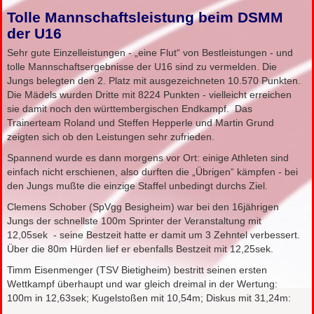
Tolle Mannschaftsleistung beim DSMM
der U16
Sehr gute Einzelleistungen - „eine Flut“ von Bestleistungen - und
tolle Mannschaftsergebnisse der U16 sind zu vermelden. Die
Jungs belegten den 2. Platz mit ausgezeichneten 10.570 Punkten.
Die Mädels wurden Dritte mit 8224 Punkten - vielleicht erreichen
sie damit noch den württembergischen Endkampf. Das
Trainerteam Roland und Steffen Hepperle und Martin Grund
zeigten sich ob den Leistungen sehr zufrieden.
Spannend wurde es dann morgens vor Ort: einige Athleten sind
einfach nicht erschienen, also durften die „Übrigen“ kämpfen - bei
den Jungs mußte die einzige Staffel unbedingt durchs Ziel.
Clemens Schober (SpVgg Besigheim) war bei den 16jährigen
Jungs der schnellste 100m Sprinter der Veranstaltung mit
12,05sek - seine Bestzeit hatte er damit um 3 Zehntel verbessert.
Über die 80m Hürden lief er ebenfalls Bestzeit mit 12,25sek.
Timm Eisenmenger (TSV Bietigheim) bestritt seinen ersten
Wettkampf überhaupt und war gleich dreimal in der Wertung:
100m in 12,63sek; Kugelstoßen mit 10,54m; Diskus mit 31,24m: