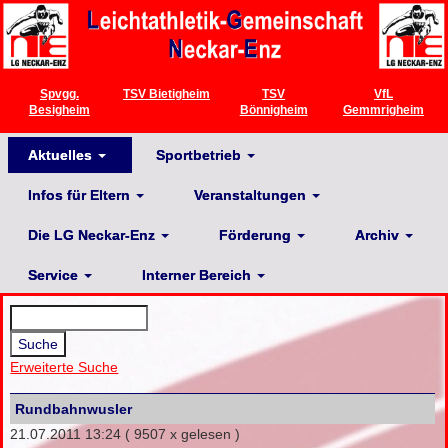
Spvgg.
TSV Bietigheim
TSV
VfL
Besigheim
Bönnigheim
Gemmrigheim
Aktuelles
Sportbetrieb
Infos für Eltern
Veranstaltungen
Die LG Neckar-Enz
Förderung
Archiv
Service
Interner Bereich
Erweiterte Suche
Rundbahnwusler
21.07.2011 13:24
( 9507 x gelesen )