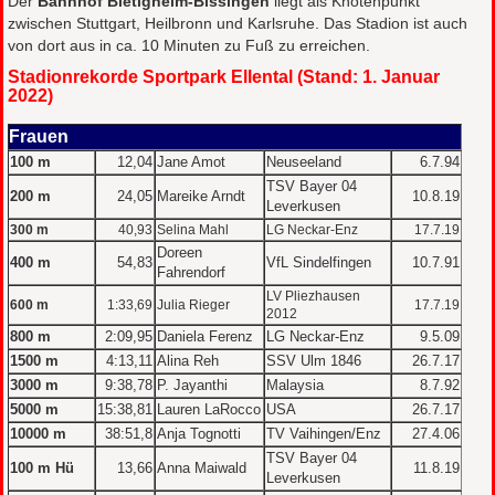
Der
Bahnhof Bietigheim-Bissingen
liegt als Knotenpunkt
zwischen Stuttgart, Heilbronn und Karlsruhe. Das Stadion ist auch
von dort aus in ca. 10 Minuten zu Fuß zu erreichen.
Stadionrekorde Sportpark Ellental (Stand: 1. Januar
2022)
Frauen
100 m
12,04
Jane Amot
Neuseeland
6.7.94
TSV Bayer 04
200 m
24,05
Mareike Arndt
10.8.19
Leverkusen
300 m
40,93
Selina Mahl
LG Neckar-Enz
17.7.19
Doreen
400 m
54,83
VfL Sindelfingen
10.7.91
Fahrendorf
LV Pliezhausen
600 m
1:33,69
Julia Rieger
17.7.19
2012
800 m
2:09,95
Daniela Ferenz
LG Neckar-Enz
9.5.09
1500 m
4:13,11
Alina Reh
SSV Ulm 1846
26.7.17
3000 m
9:38,78
P. Jayanthi
Malaysia
8.7.92
5000 m
15:38,81
Lauren LaRocco
USA
26.7.17
10000 m
38:51,8
Anja Tognotti
TV Vaihingen/Enz
27.4.06
TSV Bayer 04
100 m Hü
13,66
Anna Maiwald
11.8.19
Leverkusen