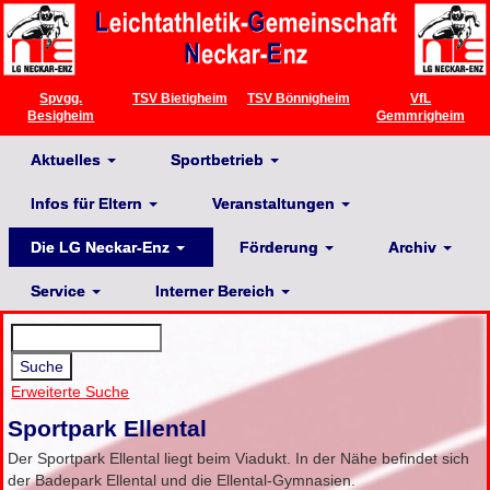
Spvgg.
TSV Bietigheim
TSV Bönnigheim
VfL
Besigheim
Gemmrigheim
Aktuelles
Sportbetrieb
Infos für Eltern
Veranstaltungen
Die LG Neckar-Enz
Förderung
Archiv
Service
Interner Bereich
Erweiterte Suche
Sportpark Ellental
Der Sportpark Ellental liegt beim Viadukt. In der Nähe befindet sich
der Badepark Ellental und die Ellental-Gymnasien.