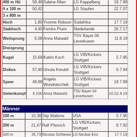
400 m Hü
58,48
Sabine Alber
LG Kappelberg
19.7.89
4 x 100 m
50,42
LG Staufen
22.7.07
3 x 800 m
Hoch
1,80
Yvonne Robson
Südafrika
17.7.19
Stabhoch
4,40
Femke Pluim
Niederlande
26.7.17
TSV Bayer 04
Weitsprung
6,08
Anna Maiwald
11.8.19
Leverkusen
Dreisprung
LG VfB/Kickers
Kugel
15,69
Katrin Koch
5.7.95
Stuttgart
LG VfB/Kickers
Diskus
57,40
Ursula Kreutel
6.7.94
Stuttgart
Angela
LG VfB/Kickers
Speer
49,88
19.7.89
Wondratschek
Stuttgart
TSV Bayer 04
Siebenkampf
6.106
Anna Maiwald
10./11.8.19
Leverkusen
Männer
100 m
10,38
Slip Watkins
USA
5.7.95
LG VfB/Kickers
200 m
21,47
Ralf Pfersich
8.7.92
Stuttgart
300 m
35,73
Nicolas Schliewe
LG Neckar-Enz
17.7.19