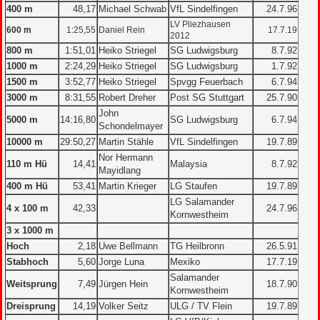
400 m
48,17
Michael Schwab
VfL Sindelfingen
24.7.96
LV Pliezhausen
600 m
1:25,55
Daniel Rein
17.7.19
2012
800 m
1:51,01
Heiko Striegel
SG Ludwigsburg
8.7.92
1000 m
2:24,29
Heiko Striegel
SG Ludwigsburg
1.7.92
1500 m
3:52,77
Heiko Striegel
Spvgg Feuerbach
6.7.94
3000 m
8:31,55
Robert Dreher
Post SG Stuttgart
25.7.90
John
5000 m
14:16,80
SG Ludwigsburg
6.7.94
Schondelmayer
10000 m
29:50,27
Martin Stähle
VfL Sindelfingen
19.7.89
Nor Hermann
110 m Hü
14,41
Malaysia
8.7.92
Mayidlang
400 m Hü
53,41
Martin Krieger
LG Staufen
19.7.89
LG Salamander
4 x 100 m
42,33
24.7.96
Kornwestheim
3 x 1000 m
Hoch
2,18
Uwe Bellmann
TG Heilbronn
26.5.91
Stabhoch
5,60
Jorge Luna
Mexiko
17.7.19
Salamander
Weitsprung
7,49
Jürgen Hein
18.7.90
Kornwestheim
Dreisprung
14,19
Volker Seitz
ULG / TV Flein
19.7.89