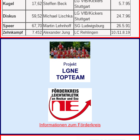
LG VfB/Kickers
Kugel
17,62
Steffen Beck
5.7.95
Stuttgart
LG VfB/Kickers
Diskus
59,52
Michael Lischka
24.7.96
Stuttgart
Speer
67,70
Martin Lehnhoff
SG Ludwigsburg
26.5.91
Zehnkampf
7.452
Alexander Jung
LC Rehlingen
10./11.8.19
Informationen zum Förderkreis