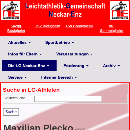
Spvgg.
TSV Bietigheim
TSV Bönnigheim
VfL
Besigheim
Gemmrigheim
Aktuelles
Sportbetrieb
Infos für Eltern
Veranstaltungen
Die LG Neckar-Enz
Förderung
Archiv
Service
Interner Bereich
Suche in LG-Athleten
Volltextsuche
Maxilian Plecko