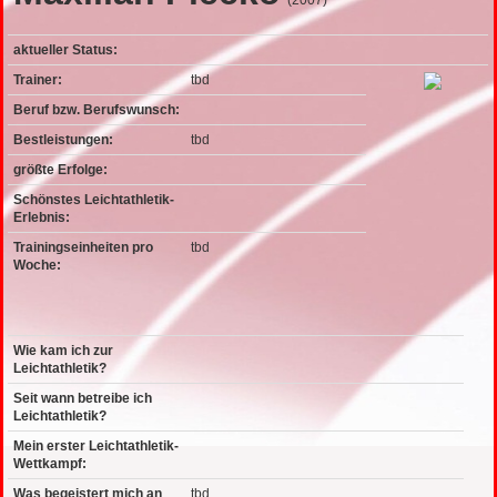
(2007)
aktueller Status:
Trainer:
tbd
Beruf bzw. Berufswunsch:
Bestleistungen:
tbd
größte Erfolge:
Schönstes Leichtathletik-
Erlebnis:
Trainingseinheiten pro
tbd
Woche:
Wie kam ich zur
Leichtathletik?
Seit wann betreibe ich
Leichtathletik?
Mein erster Leichtathletik-
Wettkampf:
Was begeistert mich an
tbd