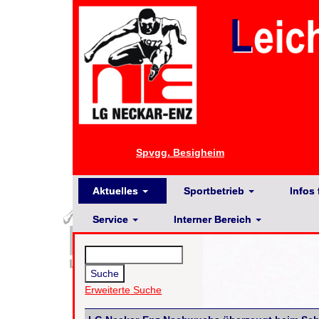
Spvgg. Besigheim
Aktuelles
Sportbetrieb
Infos 
Service
Interner Bereich
Erweiterte Suche