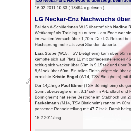
LG Neckar-Enz Nachwuchs überzeugt beim Schül
16.02.2011 10:33
( 13494 x gelesen )
LG Neckar-Enz Nachwuchs überze
Bei den A-Schülerinnen W15 übertraf sich
Nadine 
Wettkampf als Training zu nutzen - am Ende war sie
im zweiten Versuch über 1,70m. Der LG-Rekord bei 
Hochsprung mehr als zwei Stunden dauerte.
Lara Stöbe
(W15, TSV Bietigheim) kam über 60m in 
kämpfte sich auf Platz 11 mit zufriedenstellenden
schlug sich wacker über 60m in 9,15sek und über 3
8,61sek über 60m. Ein tolles Finish zeigte sie über
erreichte
Kristin Engel
(W14, TSV Bietigheim) mit i
Der 14jährige
Paul Ebner
(TSV Bönnigheim) steige
Sprint überzeugte er mit 8,14sek im A-Endlauf und R
Bönnigheim) hat seine Besthöhe im Stabhoch um 20
Fackelmann
(M14, TSV Bietigheim) rannte im 60m S
passende Renneinteilung mit 47,71sek. Damit beleg
15.2.2011/bsg