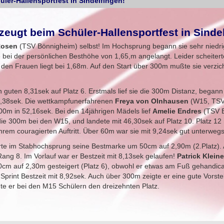
er-Hallensportfest in Sindelfingen!
ugt beim Schüler-Hallensportfest in Sindel
Rosen
(TSV Bönnigheim) selbst! Im Hochsprung begann sie sehr niedr
 bei der persönlichen Besthöhe von 1,65,m angelangt. Leider scheiter
den Frauen liegt bei 1,68m. Auf den Start über 300m mußte sie verzic
guten 8,31sek auf Platz 6. Erstmals lief sie die 300m Distanz, begann
 46,38sek. Die wettkampfunerfahrenen
Freya von Olnhausen
(W15, TSV
00m in 52,16sek. Bei den 14jährigen Mädels lief
Amelie Endres
(TSV B
 die 300m bei den W15, und landete mit 46,30sek auf Platz 10. Platz 12
hrem couragierten Auftritt. Über 60m war sie mit 9,24sek gut unterwegs
rte im Stabhochsprung seine Bestmarke um 50cm auf 2,90m (2.Platz).
ang 8. Im Vorlauf war er Bestzeit mit 8,13sek gelaufen!
Patrick Klein
cm auf 2,30m gesteigert (Platz 6), obwohl er etwas am Fuß gehandic
print Bestzeit mit 8,92sek. Auch über 300m zeigte er eine gute Vorste
te er bei den M15 Schülern den dreizehnten Platz.