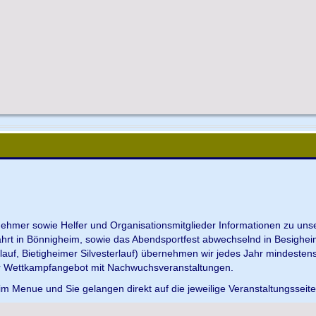
ilnehmer sowie Helfer und Organisationsmitglieder Informationen zu u
ahrt in Bönnigheim, sowie das Abendsportfest abwechselnd in Besighei
uf, Bietigheimer Silvesterlauf) übernehmen wir jedes Jahr mindesten
r Wettkampfangebot mit Nachwuchsveranstaltungen.
im Menue und Sie gelangen direkt auf die jeweilige Veranstaltungsseit