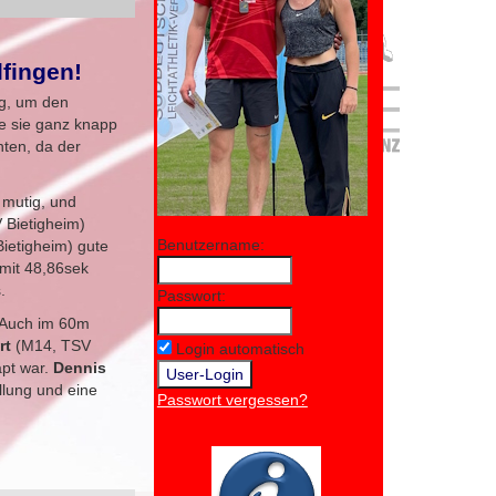
fingen!
ig, um den
te sie ganz knapp
hten, da der
 mutig, und
 Bietigheim)
Benutzername:
ietigheim) gute
 mit 48,86sek
.
Passwort:
 Auch im 60m
ert
(M14, TSV
Login automatisch
apt war.
Dennis
llung und eine
Passwort vergessen?