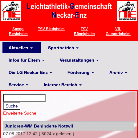
Spvgg.
TSV Bietigheim
TSV
VfL
Besigheim
Bönnigheim
Gemmrigheim
Aktuelles
Sportbetrieb
Infos für Eltern
Veranstaltungen
Die LG Neckar-Enz
Förderung
Archiv
Service
Interner Bereich
Erweiterte Suche
Junioren-WM Behinderte Nottwil
07.08.2017 12:42
( 5024 x gelesen )