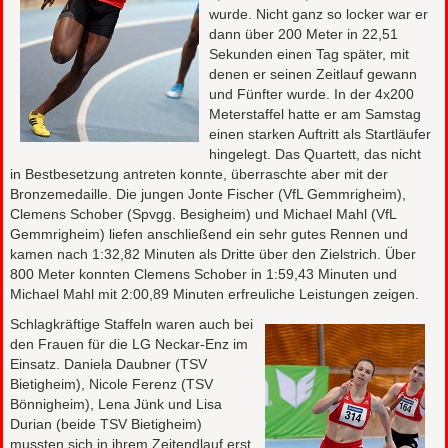
wurde. Nicht ganz so locker war er
dann über 200 Meter in 22,51
Sekunden einen Tag später, mit
denen er seinen Zeitlauf gewann
und Fünfter wurde. In der 4x200
Meterstaffel hatte er am Samstag
einen starken Auftritt als Startläufer
hingelegt. Das Quartett, das nicht
in Bestbesetzung antreten konnte, überraschte aber mit der
Bronzemedaille. Die jungen Jonte Fischer (VfL Gemmrigheim),
Clemens Schober (Spvgg. Besigheim) und Michael Mahl (VfL
Gemmrigheim) liefen anschließend ein sehr gutes Rennen und
kamen nach 1:32,82 Minuten als Dritte über den Zielstrich. Über
800 Meter konnten Clemens Schober in 1:59,43 Minuten und
Michael Mahl mit 2:00,89 Minuten erfreuliche Leistungen zeigen.
Schlagkräftige Staffeln waren auch bei
den Frauen für die LG Neckar-Enz im
Einsatz. Daniela Daubner (TSV
Bietigheim), Nicole Ferenz (TSV
Bönnigheim), Lena Jünk und Lisa
Durian (beide TSV Bietigheim)
mussten sich in ihrem Zeitendlauf erst