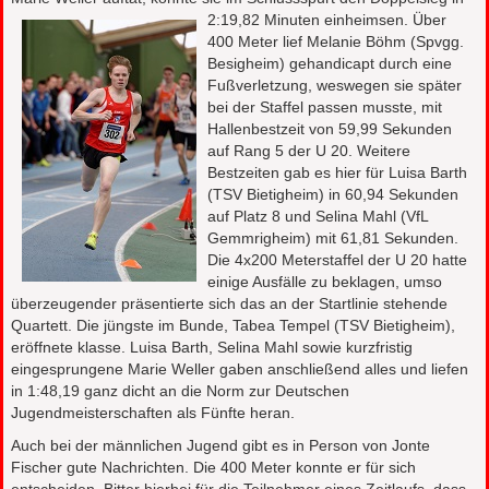
2:19,82 Minuten
einheimsen. Über
400 Meter lief Melanie Böhm (Spvgg.
Besigheim) gehandicapt durch eine
Fußverletzung, weswegen sie später
bei der Staffel passen musste, mit
Hallenbestzeit von 59,99 Sekunden
auf Rang 5 der U 20. Weitere
Bestzeiten gab es hier für Luisa Barth
(TSV Bietigheim) in 60,94 Sekunden
auf Platz 8 und Selina Mahl (VfL
Gemmrigheim) mit 61,81 Sekunden.
Die 4x200 Meterstaffel der U 20 hatte
einige Ausfälle zu beklagen, umso
überzeugender präsentierte sich das an der Startlinie stehende
Quartett. Die jüngste im Bunde, Tabea Tempel (TSV Bietigheim),
eröffnete klasse. Luisa Barth, Selina Mahl sowie kurzfristig
eingesprungene Marie Weller gaben anschließend alles und liefen
in 1:48,19 ganz dicht an die Norm zur Deutschen
Jugendmeisterschaften als Fünfte heran.
Auch bei der männlichen Jugend gibt es in Person von Jonte
Fischer gute Nachrichten. Die 400 Meter konnte er für sich