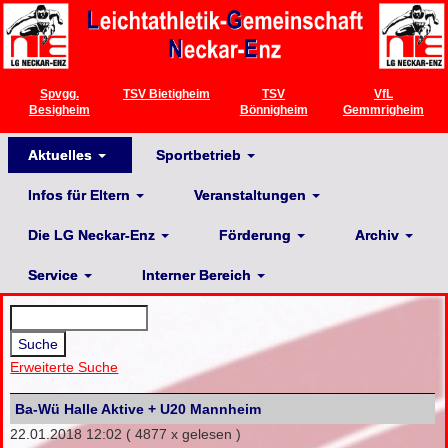
Spvgg.
TSV Bietigheim
TSV
VfL
Besigheim
Bönnigheim
Gemmrigheim
Aktuelles
Sportbetrieb
Infos für Eltern
Veranstaltungen
Die LG Neckar-Enz
Förderung
Archiv
Service
Interner Bereich
Erweiterte Suche
Ba-Wü Halle Aktive + U20 Mannheim
22.01.2018 12:02
( 4877 x gelesen )