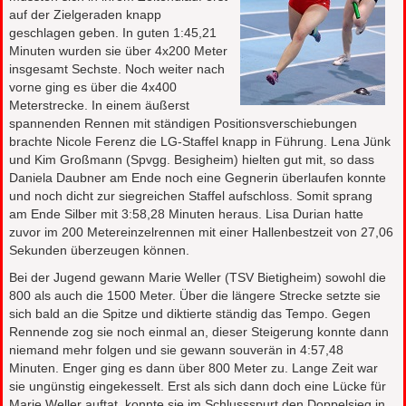
auf der Zielgeraden knapp
geschlagen geben. In guten 1:45,21
Minuten wurden sie über 4x200 Meter
insgesamt Sechste. Noch weiter nach
vorne ging es über die 4x400
Meterstrecke. In einem äußerst
spannenden Rennen mit ständigen Positionsverschiebungen
brachte Nicole Ferenz die LG-Staffel knapp in Führung. Lena Jünk
und Kim Großmann (Spvgg. Besigheim) hielten gut mit, so dass
Daniela Daubner am Ende noch eine Gegnerin überlaufen konnte
und noch dicht zur siegreichen Staffel aufschloss. Somit sprang
am Ende Silber mit 3:58,28 Minuten heraus. Lisa Durian hatte
zuvor im 200 Metereinzelrennen mit einer Hallenbestzeit von 27,06
Sekunden überzeugen können.
Bei der Jugend gewann Marie Weller (TSV Bietigheim) sowohl die
800 als auch die 1500 Meter. Über die längere Strecke setzte sie
sich bald an die Spitze und diktierte ständig das Tempo. Gegen
Rennende zog sie noch einmal an, dieser Steigerung konnte dann
niemand mehr folgen und sie gewann souverän in 4:57,48
Minuten. Enger ging es dann über 800 Meter zu. Lange Zeit war
sie ungünstig eingekesselt. Erst als sich dann doch eine Lücke für
Marie Weller auftat, konnte sie im Schlussspurt den Doppelsieg in