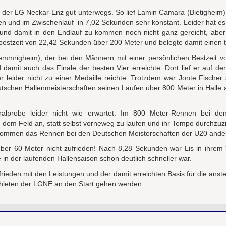
 der LG Neckar-Enz gut unterwegs. So lief Lamin Camara (Bietigheim)
en und im Zwischenlauf in 7,02 Sekunden sehr konstant. Leider hat es
und damit in den Endlauf zu kommen noch nicht ganz gereicht, aber
nbestzeit von 22,42 Sekunden über 200 Meter und belegte damit einen to
emmrigheim), der bei den Männern mit einer persönlichen Bestzeit 
amit auch das Finale der besten Vier erreichte. Dort lief er auf d
leider nicht zu einer Medaille reichte. Trotzdem war Jonte Fischer 
tschen Hallenmeisterschaften seinen Läufen über 800 Meter in Halle a
eralprobe leider nicht wie erwartet. Im 800 Meter-Rennen bei d
dem Feld an, statt selbst vorneweg zu laufen und ihr Tempo durchzuzi
rgenommen das Rennen bei den Deutschen Meisterschaften der U20 and
über 60 Meter nicht zufrieden! Nach 8,28 Sekunden war Lis in ihrem 
ie in der laufenden Hallensaison schon deutlich schneller war.
ieden mit den Leistungen und der damit erreichten Basis für die an
Athleten der LGNE an den Start gehen werden.