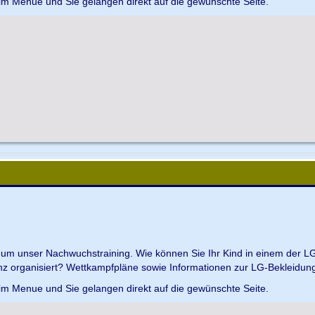
 im Menue und Sie gelangen direkt auf die gewünschte Seite.
d um unser Nachwuchstraining. Wie können Sie Ihr Kind in einem der L
z organisiert? Wettkampfpläne sowie Informationen zur LG-Bekleidungs
 im Menue und Sie gelangen direkt auf die gewünschte Seite.