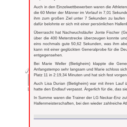
Auch in den Einzelwettbewerben waren die Athleten
die 60 Meter der Männer im Vorlauf in 7,01 Sekund
ihm zum großen Ziel unter 7 Sekunden zu laufen 
dafür belohnte er sich mit einer persönlichen Halle
Überrascht hat Nachwuchsläufer Jonte Fischer (G
über die 400 Meterstrecke überzeugen konnte und d
eins nochmals gute 50,62 Sekunden, was ihm aber 
kann mit einer geglückten Generalprobe für die Deu
entgegensehen.
Bei Marie Weller (Bietigheim) klappte die Gen
Anfangstempo sehr langsam und Marie schloss sich 
Platz 11 in 2:19,34 Minuten und hat sich fest vo
Auch Lisa Durian (Bietigheim) war mit ihren Lauf 
hatte den Endlauf verpasst. Ärgerlich für die, das s
In Summe waren die Trainer der LG Neckar-Enz zufr
Hallenmeisterschaften, bei den wieder zahlreiche 