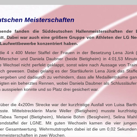
utschen Meisterschaften
nde fanden die Süddeutschen Hallenmeisterschaften der Le
tatt. Dabei war auch eine größere Gruppe von Athleten der LG Ne
e Laufwettbewerbe konzentriert haben.
die 4 x 400 Meter Staffel der Frauen in der Besetzung Lena Jünk (B
Merscher und Daniela Daubner (beide Bietigheim) in 4:01,53 Minu
e Wechsel nicht perfekt geklappt, sonst wäre nach Aussage von Trai
ch gewesen. Dabei gelang es der Startläuferin Lena Jünk das Staffelh
bergeben und dadaurch zu verhindern, dass alle Medaillenträume gan
zeigten ein beherztes Rennen, wobei Daniela Daubner als Schlussläuferi
ausspielen konnte und so Platz drei gesichert war.
 über die 4x200m Strecke war der kurzfristige Ausfall von Luisa Barth
te. Mittelstrecklerin Marie Weller (Bietigheim) musste kurzfristig
 Tabea Tempel (Bietigheim), Melanie Böhm (Besigheim), Selina Mahl
gendstaffel der LGNE. Mit guten Wechseln kamen die vier jungen
1 der Gesamtwertung. Wehrmutstropfen dabei ist die um 0,02 Sekunden
enmeisterschaften in zwei Wochen.