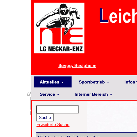
Spvgg. Besigheim
Aktuelles
Sportbetrieb
Infos 
Service
Interner Bereich
Erweiterte Suche