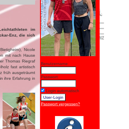
ichtathleten im
ckar-Enz, die sich
ietigheim), Nicole
ten mit nach Hause
ner Thomas Riegraf
Benutzername:
olz fast artistisch
z früh ausgeträumt
Passwort:
n ihre Erfahrung in
Login automatisch
Passwort vergessen?