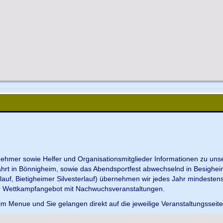
ilnehmer sowie Helfer und Organisationsmitglieder Informationen zu u
ahrt in Bönnigheim, sowie das Abendsportfest abwechselnd in Besighei
uf, Bietigheimer Silvesterlauf) übernehmen wir jedes Jahr mindesten
r Wettkampfangebot mit Nachwuchsveranstaltungen.
im Menue und Sie gelangen direkt auf die jeweilige Veranstaltungsseit