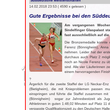
Süddeutsche Meisterschaften
14.02.2018 23:53
( 4590 x gelesen )
Gute Ergebnisse bei den Südde
Am vergangenen Wochene
Sindelfinger Glaspalast s
fast ausschließlich auf di
Die Bronzemedaille konnte 
Ferenz (Bönnigheim), Anna 
nehmen. Leider hat der erst
durchaus auch Platz 2 mögli
noch an Nicole Ferenz zu ü
sind. Alle vier Läuferinnen 
einem hervorragenden Finish 
?
Ärgerlich für die zweite Staffel der LG Neckar-Enz
(Bietigheim), die mit Knieproblemen passen muss
einspringen und führte die Staffel zusammen mit
(Bönnigheim) sogar zur Jahresbestzeit als Ju
Athletinnen in guten 1:48,02 Minuten auf Platz 1
verpasste Qualifikationszeit zu den Deutschen Hall