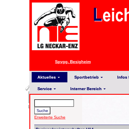
Spvgg. Besigheim
Aktuelles
Sportbetrieb
Infos 
Service
Interner Bereich
Erweiterte Suche