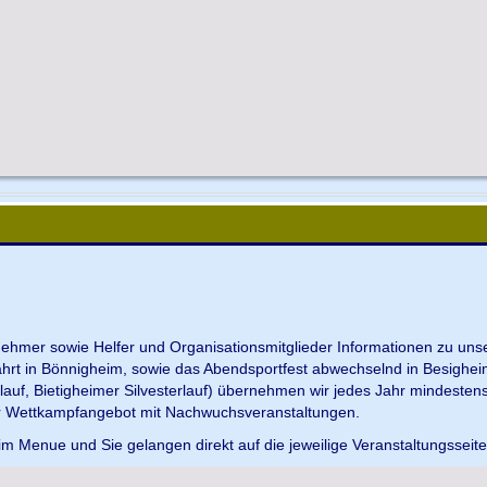
ilnehmer sowie Helfer und Organisationsmitglieder Informationen zu u
ahrt in Bönnigheim, sowie das Abendsportfest abwechselnd in Besighei
uf, Bietigheimer Silvesterlauf) übernehmen wir jedes Jahr mindesten
r Wettkampfangebot mit Nachwuchsveranstaltungen.
im Menue und Sie gelangen direkt auf die jeweilige Veranstaltungsseit