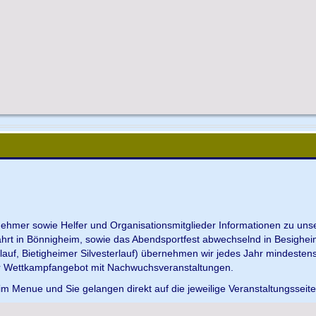
ilnehmer sowie Helfer und Organisationsmitglieder Informationen zu u
ahrt in Bönnigheim, sowie das Abendsportfest abwechselnd in Besighei
uf, Bietigheimer Silvesterlauf) übernehmen wir jedes Jahr mindesten
r Wettkampfangebot mit Nachwuchsveranstaltungen.
im Menue und Sie gelangen direkt auf die jeweilige Veranstaltungsseit