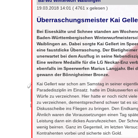
Ba-Wü Winterwurf Waiblingen
19.03.2018 14:01
( 4761 x gelesen )
Überraschungsmeister Kai Gelle
Bei Eiseskälte und Schnee standen am Wochen
Baden-Württembergischen Winterwurfmeistersch
Waiblingen an. Dabei sorgte Kai Gellert im Spee
eine faustdicke Überraschung. Der Bietigheimer
unerwartet bei dem Ausflug in seine Nebendiszip
Eine weitere Medaille für die LG Neckar-Enz ver
ebenfalls im Speerwerfen Marius Langjahr. Bei d
gewann der Bönnigheimer Bronze.
Kai Gellert war schon am Samstag in seiner eigentl
Paradedisziplin im Einsatz. hatte im Diskuswerfen ei
Würfe zu verzeichnen. Hier hatte er noch nicht viel
zu verzeichnen, dementsprechend schwer tat es sic
Diskusscheibe ins Fliegen zu bringen. Den Endkampf
Ähnlich waren die Voraussetzungen einen Tag später
Leistung dann ein dickes Ausrufezeichen. Der Schn
wenig beirren. Ganz im Gegenteil, im letzten Versuc
Kontrahenten vorbei und sicherte sich Gold.