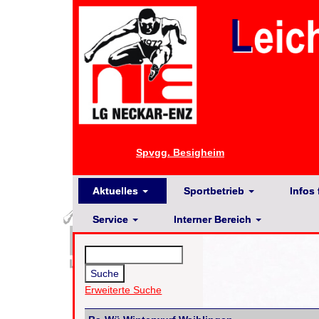
Spvgg. Besigheim
Aktuelles
Sportbetrieb
Infos 
Service
Interner Bereich
Erweiterte Suche