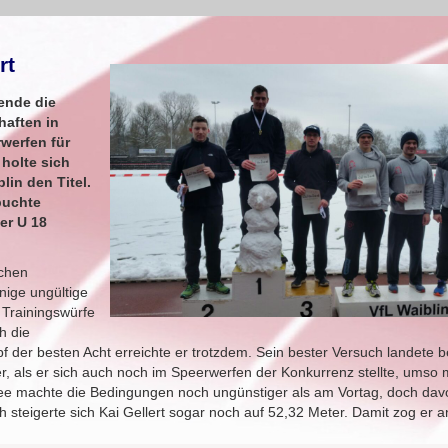
rt
ende die
aften in
rwerfen für
 holte sich
lin den Titel.
buchte
er U 18
ichen
nige ungültige
e Trainingswürfe
h die
 der besten Acht erreichte er trotzdem. Sein bester Versuch landete b
, als er sich auch noch im Speerwerfen der Konkurrenz stellte, umso 
ee machte die Bedingungen noch ungünstiger als am Vortag, doch davo
h steigerte sich Kai Gellert sogar noch auf 52,32 Meter. Damit zog er a