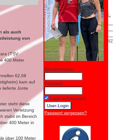
n als auch
stleistung von
mara (TSV
die 400 Meter
Benutzername:
hnellen 62,68
etigheim) kam auf
Passwort:
lieferte Jonte
Login automatisch
eter steht diese
hweren Verletzung
Passwort vergessen?
 stabil im Bereich
über 400 Meter in
ale über 100 Meter