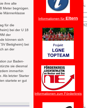
e ihre alte
78 Meter begnügen.
die Männerklasse
Eltern
Informationen für
g für die
gheim) bei der U 18
-WM der
ände können sich
TSV Bietigheim) bei
ich an der
ation zur Baden-
türzte sie diesmal
rotzdem immerhin
Als letzter Starter
n startete er gut
Informationen zum Förderkreis