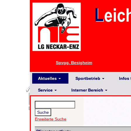
Spvgg. Besigheim
Aktuelles
Sportbetrieb
Infos 
Service
Interner Bereich
Erweiterte Suche