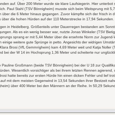
nden auf. Über 200 Meter wurde sie klare Laufsiegerin. Hier unterbot si
ch. Paul Stahl (TSV Bönnigheim) musste sich beim Weitsprung mit 5,
h über die 6 Meter hinaus gegangen. Zuvor kämpfte sich der frisch in 
s über die hohen Hürden auf der 110 Meterstrecke in 17,94 Sekunden.
agen in Heidelberg. Größenteils unter Dauerregen bestanden am Sonnta
gungen. Als es ein wenig besser war, nutzte Jonas Winkeler (TSV Bieti
tsprungs sprang er mit 5,44 Meter über die ersehnte Norm zur Jugend
ch einige weitere gute Sprünge in petto. Angesichts der widrigen Umst
Klara Brosi (VfL Gemmrigheim) kam 4,69 Meter weit und Katja Noller (
d bei der W 14 im Hochsprung 1,36 Meter und scheiterte nur unglückl
e Pauline Großmann (beide TSV Bönnigheim) bei der U 18 zur Qualifik
den. Wesentlich vorsichtiger als bei ihrem letzten Rennen agierend, s
Brosi hatte bereits zur ersten Hürde hin einen dicken Fehler und lief t
uf mit dem meisten Gegenwind in 13,54 Sekunden ihrer Bestzeit nahe. 
heim) über 400 Meter bei den Männern an der Reihe. In 50,29 Sekunde