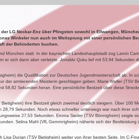
en der LG Neckar-Enz über Pfingsten sowohl in Ellwangen, Münche
Jonas Winkeler nun auch im Weitsprung mit einer persönlichen Be
aft der Behinderten buchen.
nd München statt. In der bayrischen Landeshauptstadt zog Lamin Ca
em er sich dann aber verletzte. Jonaldo Quku lief mit 53,94 Sekunden 
gheim) die Qualifikation zur Deutschen Jugendmeisterschaft ab. In sc
ur der amtierenden Meisterin geschlagen geben. Marie Weller (TSV Bi
 58,82 Sekunden heran. Eine persönliche Bestzeit über diese Strecke 
Bietigheim) ihre Bestzeit gleich zweimal deutlich steigern. Über 100 M
 in 28,79 Sekunden. Noch etwas schneller unterwegs war nach ihrer sc
hungsweise 27,53 Sekunden. Emma Sieder (TSV Bönnigheim) zeigte sich
kunden. Selina Mahl (VfL Gemmrigheim) näherte sich der Bestleistung 
h Lisa Durian (TSV Bietigheim) weiter von ihrer besten Seite. Im C-Fin