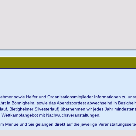
ilnehmer sowie Helfer und Organisationsmitglieder Informationen zu u
ahrt in Bönnigheim, sowie das Abendsportfest abwechselnd in Besighei
uf, Bietigheimer Silvesterlauf) übernehmen wir jedes Jahr mindesten
r Wettkampfangebot mit Nachwuchsveranstaltungen.
im Menue und Sie gelangen direkt auf die jeweilige Veranstaltungsseit