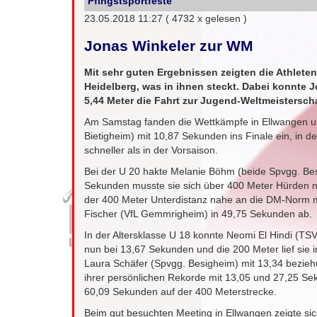
Pfingstsportfeste
23.05.2018 11:27
( 4732 x gelesen )
Jonas Winkeler zur WM
Mit sehr guten Ergebnissen zeigten die Athlet
Heidelberg, was in ihnen steckt. Dabei konnte 
5,44 Meter die Fahrt zur Jugend-Weltmeistersch
Am Samstag fanden die Wettkämpfe in Ellwangen u
Bietigheim) mit 10,87 Sekunden ins Finale ein, in d
schneller als in der Vorsaison.
Bei der U 20 hakte Melanie Böhm (beide Spvgg. Besi
Sekunden musste sie sich über 400 Meter Hürden n
der 400 Meter Unterdistanz nahe an die DM-Norm mit
Fischer (VfL Gemmrigheim) in 49,75 Sekunden ab.
In der Altersklasse U 18 konnte Neomi El Hindi (TSV 
nun bei 13,67 Sekunden und die 200 Meter lief sie
Laura Schäfer (Spvgg. Besigheim) mit 13,34 bezie
ihrer persönlichen Rekorde mit 13,05 und 27,25 Se
60,09 Sekunden auf der 400 Meterstrecke.
Beim gut besuchten Meeting in Ellwangen zeigte sic