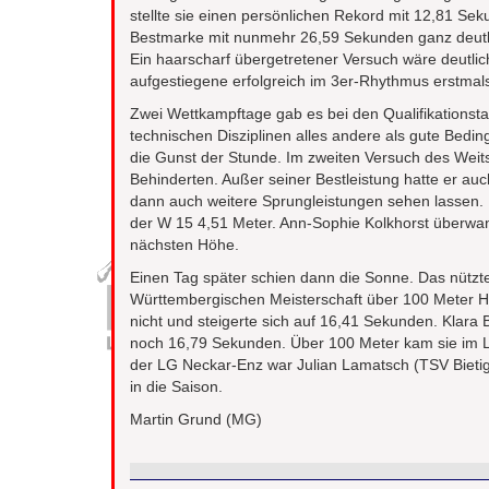
stellte sie einen persönlichen Rekord mit 12,81 Seku
Bestmarke mit nunmehr 26,59 Sekunden ganz deutli
Ein haarscharf übergetretener Versuch wäre deutlic
aufgestiegene erfolgreich im 3er-Rhythmus erstmal
Zwei Wettkampftage gab es bei den Qualifikationst
technischen Disziplinen alles andere als gute Bedin
die Gunst der Stunde. Im zweiten Versuch des Wei
Behinderten. Außer seiner Bestleistung hatte er au
dann auch weitere Sprungleistungen sehen lassen. 
der W 15 4,51 Meter. Ann-Sophie Kolkhorst überwan
nächsten Höhe.
Einen Tag später schien dann die Sonne. Das nützt
Württembergischen Meisterschaft über 100 Meter Hür
nicht und steigerte sich auf 16,41 Sekunden. Klara 
noch 16,79 Sekunden. Über 100 Meter kam sie im La
der LG Neckar-Enz war Julian Lamatsch (TSV Bietig
in die Saison.
Martin Grund (MG)