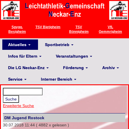
Spvgg.
TSV Bietigheim
TSV
VfL
Besigheim
Bönnigheim
Gemmrigheim
Aktuelles
Sportbetrieb
Infos für Eltern
Veranstaltungen
Die LG Neckar-Enz
Förderung
Archiv
Service
Interner Bereich
Erweiterte Suche
DM Jugend Rostock
30.07.2018 11:44
( 4882 x gelesen )