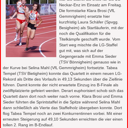
Neckar-Enz im Einsatz am Freitag.
Die formstarke Klara Brosi (VfL
Gemmrigheim) ersetzte hier
kurzfristig Laura Schäfer (Spvgg.
Besigheim) als Startläuferin, mit der
noch die Qualifikation für die
Titelkämpfe geschafft wurde. Vom
Start weg mischte die LG-Staffel
gut mit, was sich auf der
Gegengerade mit Emma Sieder
(TSV Bönnigheim) genauso wie in
der Kurve bei Selina Mahl (VfL Gemmrigheim) fortsetzte. Tabea
Tempel (TSV Bietigheim) konnte das Quartett in einem neuen LG-
Rekord als Dritte des Vorlaufs in 49,13 Sekunden über die Ziellinie
führen. Damit konnte der nicht erwartete Einzug ins B-Finale als
zwölftplatzierte gefeiert werden. Derart euphorisiert schob sich das
Quartett dann dort noch weiter nach vorne. Klara Brosi und Emma
Sieder führten die Sprintstaffel in die Spitze während Selina Mahl
dann schließlich als Vierte das Staffelholz übergeben konnte. Dort
flog Tabea Tempel noch an zwei Konkurrentinnen vorbei. Mit einer
erneuten Steigerung auf 49,10 Sekunden erreichten die vier einen
tollen 2. Rang im B-Endlauf.