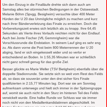
Um den Einzug in die Finalläufe drehte sich dann auch am
Samstag alles bei stürmischen Bedingungen in der Ostseestadt.
Melanie Böhm (Spvgg. Besigheim) versuchte über 400 Meter
Hürden der U 20 das Unmögliche möglich zu machen und kurz
nach ihrer Bänderverletzung das Finale zu erreichen. Doch die
Vorbereitungszeit erwies sich letztlich als zu knapp. Ihre 64,45
Sekunden als Vierte ihres Vorlaufs reichten nicht für den Endlauf.
Auch bei Jonte Fischer (VfL Gemmrigheim) war die
Vorschlussrunde die Endstation. In seinem Lauf ging es sehr eng
zu. Als dann vorne die Post beim 800 Meterrennen der U 20
abging, fand er sich eingekesselt wider und so verlor er
entscheidend an Boden. In 1:55,35 Minuten war er schließlich
nicht ganz schnell genug für das große Ziel.
Besser glückte es Marie Weller (TSV Bietigheim) ebenfalls über die
doppelte Stadionrunde. Sie setzte sich so weit vom Rest des Felds
ab, so dass sie souverän unter den drei sicher fürs Finale
qualifizierten in 2:15,77 Minuten lag. Dort war sie am Sonntag
aufmerksam unterwegs und hielt sich immer in der Spitzengruppe
auf, womit sie auch nicht in den Sturz im hinteren Teil des Felds
verwickelt wurde. Eine halbe Runde vor Schluss war sie immer
noch nicht von den Medaillenkandidatinnen abgeschüttelt. Im