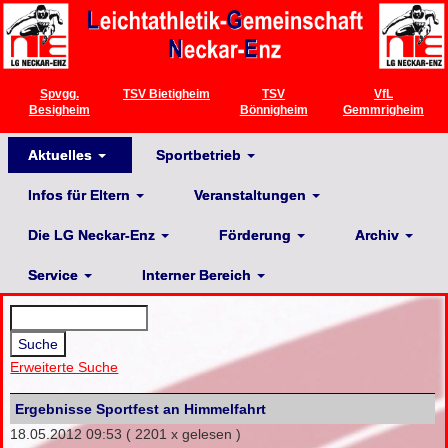
Spvgg.
TSV Bietigheim
TSV
VfL
Besigheim
Bönnigheim
Gemmrigheim
Aktuelles
Sportbetrieb
Infos für Eltern
Veranstaltungen
Die LG Neckar-Enz
Förderung
Archiv
Service
Interner Bereich
Erweiterte Suche
Ergebnisse Sportfest an Himmelfahrt
18.05.2012 09:53
( 2201 x gelesen )