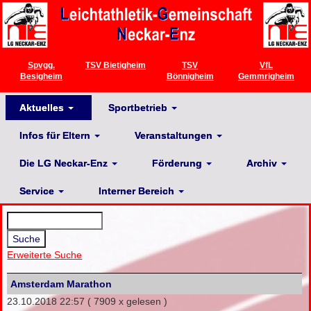
Spvgg.
TSV Bietigheim
TSV
VfL
Besigheim
Bönnigheim
Gemmrigheim
Aktuelles
Sportbetrieb
Infos für Eltern
Veranstaltungen
Die LG Neckar-Enz
Förderung
Archiv
Service
Interner Bereich
Erweiterte Suche
Amsterdam Marathon
23.10.2018 22:57
( 7909 x gelesen )