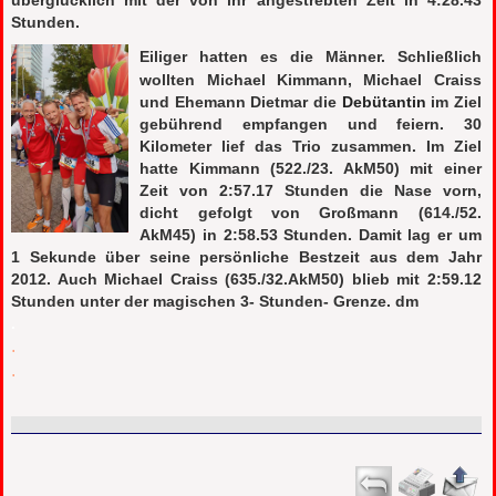
überglücklich mit der von ihr angestrebten Zeit in 4:28.43
Stunden.
Eiliger hatten es die Männer. Schließlich
wollten Michael Kimmann, Michael Craiss
und Ehemann Dietmar die
Debütantin
im Ziel
gebührend empfangen und feiern. 30
Kilometer lief das Trio zusammen. Im Ziel
hatte Kimmann (522./23. AkM50) mit einer
Zeit von 2:57.17 Stunden die Nase vorn,
dicht gefolgt von Großmann (614./52.
AkM45) in 2:58.53 Stunden. Damit lag er um
1 Sekunde über seine persönliche Bestzeit aus dem Jahr
2012. Auch Michael Craiss (635./32.AkM50) blieb mit 2:59.12
Stunden unter der magischen 3- Stunden- Grenze. dm
.
.
.