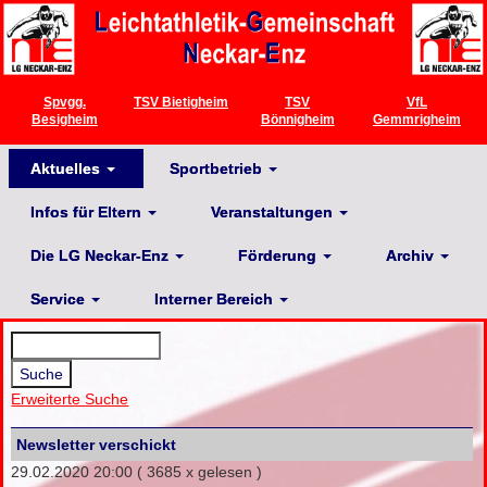
Spvgg.
TSV Bietigheim
TSV
VfL
Besigheim
Bönnigheim
Gemmrigheim
Aktuelles
Sportbetrieb
Infos für Eltern
Veranstaltungen
Die LG Neckar-Enz
Förderung
Archiv
Service
Interner Bereich
Erweiterte Suche
Newsletter verschickt
29.02.2020 20:00
( 3685 x gelesen )