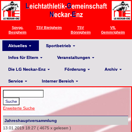
Spvgg.
TSV Bietigheim
TSV
VfL
Besigheim
Bönnigheim
Gemmrigheim
Aktuelles
Sportbetrieb
Infos für Eltern
Veranstaltungen
Die LG Neckar-Enz
Förderung
Archiv
Service
Interner Bereich
Erweiterte Suche
Jahreshauptversammlung
13.01.2019 18:27
( 4675 x gelesen )