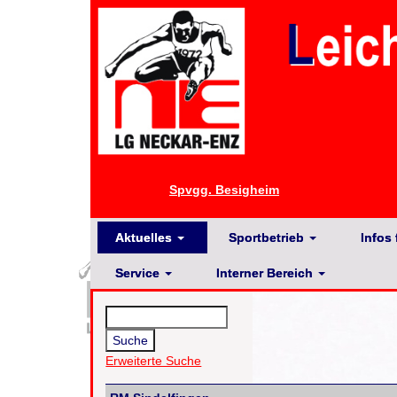
Spvgg. Besigheim
Aktuelles
Sportbetrieb
Infos 
Service
Interner Bereich
Erweiterte Suche