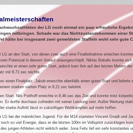
almeisterschaften
chwuchsathleten der LG noch einmal ein paar erfreuliche Ergeb
ingen mitbringen. Schade war das Nichtzustandekommen einer St
fel hätte bei insgesamt zwei gemeldeten Staffeln wohl sehr gute
r LG an den Start, von denen zwei auch eine Finalteilnahme erreichen konnte
sein Potenzial in diesem Vorlauf unausgeschöpft. Niklas Balodis konnte sich m
rwischte er einen sehr guten Start, jedoch kam ihm auf den letzten Metern der 
tz mit 8,71 sec reichte.
ec einen Finalplatz. Jakob erwischte ebenfalls einen guten Start und lieferte 
inem starken vierten Platz in 8,21 sec belohnt.
 Start. Nils Potthoff erreichte in 8,46 sec das Ziel und konnte trotz körperli
n. Er durfte durchaus zufrieden mit seiner Leistung sein. Außer Wertung start
Der starke Auftritt lässt in zukünftigen Wettkämpfen auf mehr hoffen.
er LG bei der männlichen Jugend. Für die M14 starteten Vincent Gnadt und Jo
noch so viel Energie, dass er die letzten 100m im Vollsprint zurücklegen kon
es jungen Athleten nicht wirklich wider. Jona Felix lief ein sehr konstantes 