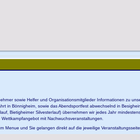
ilnehmer sowie Helfer und Organisationsmitglieder Informationen zu u
ahrt in Bönnigheim, sowie das Abendsportfest abwechselnd in Besighei
uf, Bietigheimer Silvesterlauf) übernehmen wir jedes Jahr mindesten
r Wettkampfangebot mit Nachwuchsveranstaltungen.
im Menue und Sie gelangen direkt auf die jeweilige Veranstaltungsseit