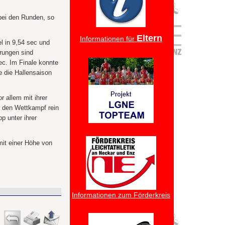
 bei den Runden, so
Eltern
Informationen für
el in 9,54 sec und
hrungen sind
ec. Im Finale konnte
e die Hallensaison
 allem mit ihrer
n den Wettkampf rein
p unter ihrer
mit einer Höhe von
Informationen zum Förderkreis