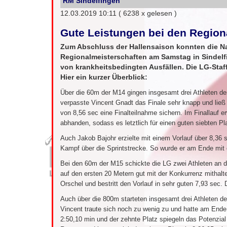
RM Sindelfingen
12.03.2019 10:11
( 6238 x gelesen )
Gute Leistungen bei den Region
Zum Abschluss der Hallensaison konnten die Na
Regionalmeisterschaften am Samstag in Sindelf
von krankheitsbedingten Ausfällen. Die LG-Staf
Hier ein kurzer Überblick:
Über die 60m der M14 gingen insgesamt drei Athleten de
verpasste Vincent Gnadt das Finale sehr knapp und ließ 
von 8,56 sec eine Finalteilnahme sichern. Im Finallauf e
abhanden, sodass es letztlich für einen guten siebten Pla
Auch Jakob Bajohr erzielte mit einem Vorlauf über 8,36 s
Kampf über die Sprintstrecke. So wurde er am Ende mit e
Bei den 60m der M15 schickte die LG zwei Athleten an den
auf den ersten 20 Metern gut mit der Konkurrenz mithalte
Orschel und bestritt den Vorlauf in sehr guten 7,93 sec. 
Auch über die 800m starteten insgesamt drei Athleten d
Vincent traute sich noch zu wenig zu und hatte am Ende 
2:50,10 min und der zehnte Platz spiegeln das Potenzial d