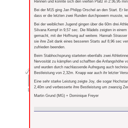
Rennen und konnte sich den vierten Platz in 2:36,95 min 
Bei der M15 ging Jan Philipp Orschel an den Start. Er li
dass er die letzten zwei Runden durchpowern musste, wa
Bei der weiblichen Jugend gingen über die 60m drei Athle
Silvana Kempf in 9,57 sec. Die Mädels zeigten in einem
gemacht, mit der Hoffnung auf weitere. Hannah Strasser s
sie ihre Zeit dank eines besseren Starts auf 8,96 sec v
zufrieden beenden.
Beim Stabhochsprung starteten ebenfalls zwei Athletinne
Nervosität zu kämpfen und schafften die Anfangshöhe vo
und wurden durch nachlassende Aufregung auch technisch
Bestleistung von 2,32m. Knapp war auch ihr letzter Ver
Eine sehr starke Leistung zeigte Joy, die sogar Hochst
2,40m und verbesserte ihre Bestleistung um zwanzig Ze
Martin Grund (MG) + Dominique Freyer