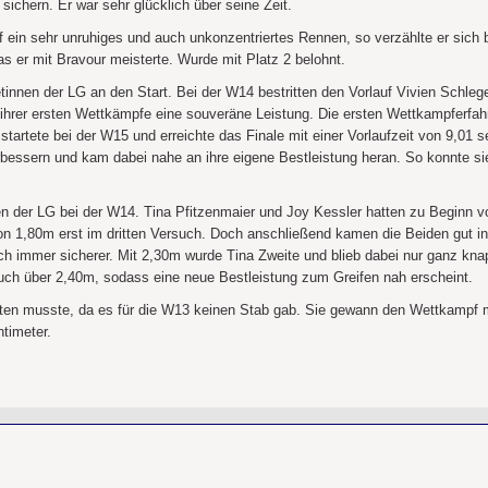
sichern. Er war sehr glücklich über seine Zeit.
ef ein sehr unruhiges und auch unkonzentriertes Rennen, so verzählte er sich
s er mit Bravour meisterte. Wurde mit Platz 2 belohnt.
tinnen der LG an den Start. Bei der W14 bestritten den Vorlauf Vivien Schleg
 ihrer ersten Wettkämpfe eine souveräne Leistung. Die ersten Wettkampferfa
tartete bei der W15 und erreichte das Finale mit einer Vorlaufzeit von 9,01 s
erbessern und kam dabei nahe an ihre eigene Bestleistung heran. So konnte si
n der LG bei der W14. Tina Pfitzenmaier und Joy Kessler hatten zu Beginn vor
n 1,80m erst im dritten Versuch. Doch anschließend kamen die Beiden gut i
 immer sicherer. Mit 2,30m wurde Tina Zweite und blieb dabei nur ganz knap
such über 2,40m, sodass eine neue Bestleistung zum Greifen nah erscheint.
arten musste, da es für die W13 keinen Stab gab. Sie gewann den Wettkampf 
ntimeter.