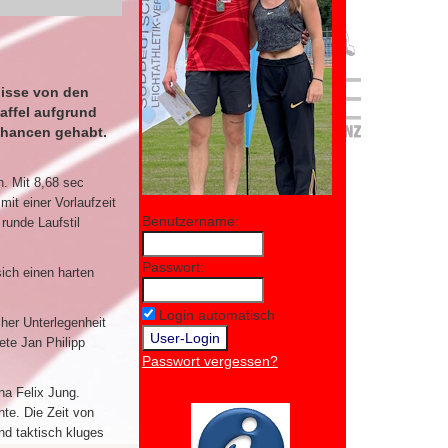
nisse von den
affel aufgrund
 Chancen gehabt.
n. Mit 8,68 sec
it einer Vorlaufzeit
Benutzername:
runde Laufstil
Passwort:
sich einen harten
Login automatisch
cher Unterlegenheit
ete Jan Philipp
Passwort vergessen?
na Felix Jung.
nte. Die Zeit von
und taktisch kluges