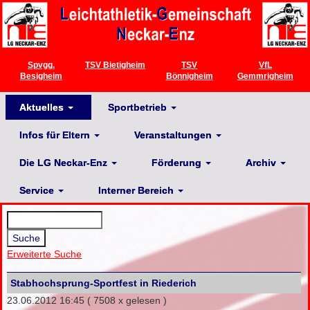
Spvgg.
TSV Bietigheim
TSV
VfL
Besigheim
Bönnigheim
Gemmrigheim
Aktuelles
Sportbetrieb
Infos für Eltern
Veranstaltungen
Die LG Neckar-Enz
Förderung
Archiv
Service
Interner Bereich
Erweiterte Suche
Stabhochsprung-Sportfest in Riederich
23.06.2012 16:45
( 7508 x gelesen )