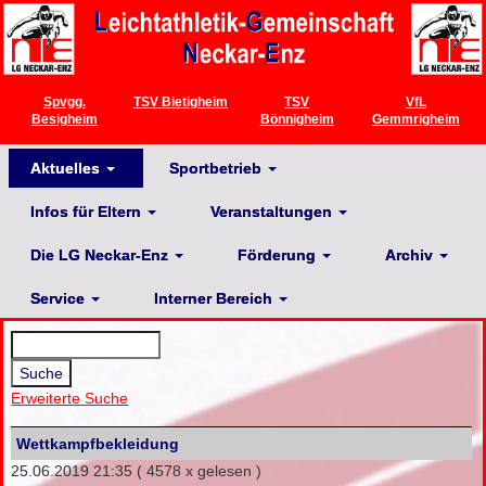
Spvgg.
TSV Bietigheim
TSV
VfL
Besigheim
Bönnigheim
Gemmrigheim
Aktuelles
Sportbetrieb
Infos für Eltern
Veranstaltungen
Die LG Neckar-Enz
Förderung
Archiv
Service
Interner Bereich
Erweiterte Suche
Wettkampfbekleidung
25.06.2019 21:35
( 4578 x gelesen )