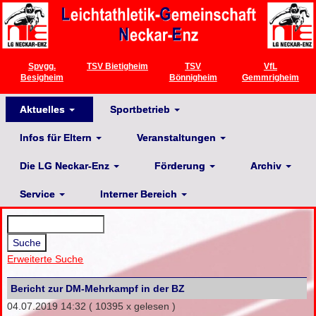
Spvgg.
TSV Bietigheim
TSV
VfL
Besigheim
Bönnigheim
Gemmrigheim
Aktuelles
Sportbetrieb
Infos für Eltern
Veranstaltungen
Die LG Neckar-Enz
Förderung
Archiv
Service
Interner Bereich
Erweiterte Suche
Bericht zur DM-Mehrkampf in der BZ
04.07.2019 14:32
( 10395 x gelesen )