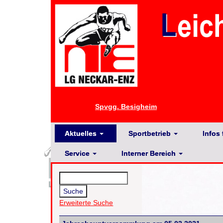
Spvgg. Besigheim
Aktuelles
Sportbetrieb
Infos 
Service
Interner Bereich
Erweiterte Suche