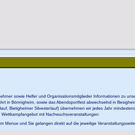
ilnehmer sowie Helfer und Organisationsmitglieder Informationen zu u
ahrt in Bönnigheim, sowie das Abendsportfest abwechselnd in Besighei
uf, Bietigheimer Silvesterlauf) übernehmen wir jedes Jahr mindesten
r Wettkampfangebot mit Nachwuchsveranstaltungen.
im Menue und Sie gelangen direkt auf die jeweilige Veranstaltungsseit