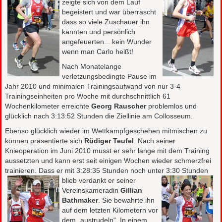
zeigte sich von dem Lauf
begeistert und war überrascht
dass so viele Zuschauer ihn
kannten und persönlich
angefeuerten... kein Wunder
wenn man Carlo heißt!
Nach Monatelange
verletzungsbedingte Pause im
Jahr 2010 und minimalen Trainingsaufwand von nur 3-4
Trainingseinheiten pro Woche mit durchschnittlich 61
Wochenkilometer erreichte
Georg Rauscher
problemlos und
glücklich nach 3:13:52 Stunden die Ziellinie am Collosseum.
Ebenso glücklich wieder im Wettkampfgeschehen mitmischen zu
können präsentierte sich
Rüdiger Teufel
. Nach seiner
Knieoperation im Juni 2010 musst er sehr lange mit dem Training
aussetzten und kann erst seit einigen Wochen wieder schmerzfrei
trainieren. Dass er mit 3:28:35 Stunden noch unter
3:30 Stunden
blieb
verdankt er seiner
Vereinskameradin
Gillian
Bathmaker
. Sie bewahrte ihn
auf dem letzten Kilometern vor
dem „austrudeln“. In einem