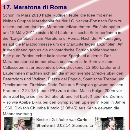
17. Maratona di Roma
Schon im März 2010 hatte Rüdiger Teufel die Idee mit einer
kleinen Gruppe Marathonläufer der LG Neckar-Enz nach Rom zu
reisen und am dortigen Marathon teilzunehmen. Ein Jahr später
am 19.März 2011 reisten fünf Läufer mit sechs Betreuer/innen in
die "Ewige Stadt" zum Maratona di Roma. Nach der Ankunft ging
es auf die Marathonmesse um die Startunterlagen abzuholen. Am
frühen Abend gab es die obligatorische Portion Kohlenhydrate:
Eine gute Portion echte italienische Spaghetti al dente. Der
Marathonstart ist immer etwas besonderes. In Rom vor dem
Collosseum ist er besonders beeindruckend. 12 600 Läufer und
Läuferinnen machten sich auf die imponierende Strecke über den
Petersdom und Vatikan, Piazza del Popolo, Spanische Treppe und
Trevibrunnen. Firehiwot Dado Tufa aus Ethiopien gewann bei den
Frauen in 2:24:13 (neuer PB) zum dritten Mal in Folge. 200m vor
dem Ziel legte sie ihre Schuhe ab und lief barfuß über die Ziellinie
– so wie Abebe Bikila bei den olympischen Spielen in Rom in Jahre
1960. Dickson Chumba Kiptolo (2:08:45) aus Kenia gewann die
Männerwertung.
Bester LG-Läufer war
Carlo
Stierle
mit 3:02:14 Stunden. Er