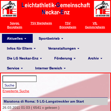
Spvgg.
TSV Bietigheim
TSV
VfL
Besigheim
Bönnigheim
Gemmrigheim
Aktuelles
Sportbetrieb
Infos für Eltern
Veranstaltungen
Die LG Neckar-Enz
Förderung
Archiv
Service
Interner Bereich
Erweiterte Suche
Maratona di Roma: 5 LG-Langstreckler am Start
26.03.2011 01:03
( 6541 x gelesen )