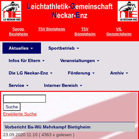
Spvgg.
TSV Bietigheim
TSV
VfL
Besigheim
Bönnigheim
Gemmrigheim
Aktuelles
Sportbetrieb
Infos für Eltern
Veranstaltungen
Die LG Neckar-Enz
Förderung
Archiv
Service
Interner Bereich
Erweiterte Suche
Vorbericht Ba-Wü Mehrkampf Bietigheim
23.09.2020 11:10
( 4363 x gelesen )