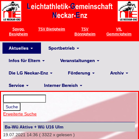
Spvgg.
TSV Bietigheim
TSV
VfL
Besigheim
Bönnigheim
Gemmrigheim
Aktuelles
Sportbetrieb
Infos für Eltern
Veranstaltungen
Die LG Neckar-Enz
Förderung
Archiv
Service
Interner Bereich
Erweiterte Suche
Ba-Wü Aktive + Wü U16 Ulm
19.07.2021 14:36
( 3322 x gelesen )