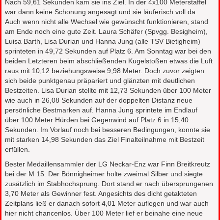
Nach 59,61 Sekunden kam sie ins Ziel. In der 4x100 Meterstaffel
war dann keine Schonung angesagt und sie läuferisch voll da.
Auch wenn nicht alle Wechsel wie gewünscht funktionieren, stand
am Ende noch eine gute Zeit. Laura Schäfer (Spvgg. Besigheim),
Luisa Barth, Lisa Durian und Hanna Jung (alle TSV Bietigheim)
sprinteten in 49,72 Sekunden auf Platz 6. Am Sonntag war bei den
beiden Letzteren beim abschließenden Kugelstoßen etwas die Luft
raus mit 10,12 beziehungsweise 9,98 Meter. Doch zuvor zeigten
sich beide punktgenau präpariert und glänzten mit deutlichen
Bestzeiten. Lisa Durian stellte mit 12,73 Sekunden über 100 Meter
wie auch in 26,08 Sekunden auf der doppelten Distanz neue
persönliche Bestmarken auf. Hanna Jung sprintete im Endlauf
über 100 Meter Hürden bei Gegenwind auf Platz 6 in 15,40
Sekunden. Im Vorlauf noch bei besseren Bedingungen, konnte sie
mit starken 14,98 Sekunden das Ziel Finalteilnahme mit Bestzeit
erfüllen.
Bester Medaillensammler der LG Neckar-Enz war Finn Breitkreutz
bei der M 15. Der Bönnigheimer holte zweimal Silber und siegte
zusätzlich im Stabhochsprung. Dort stand er nach übersprungenen
3,70 Meter als Gewinner fest. Angesichts des dicht getakteten
Zeitplans ließ er danach sofort 4,01 Meter auflegen und war auch
hier nicht chancenlos. Über 100 Meter lief er beinahe eine neue