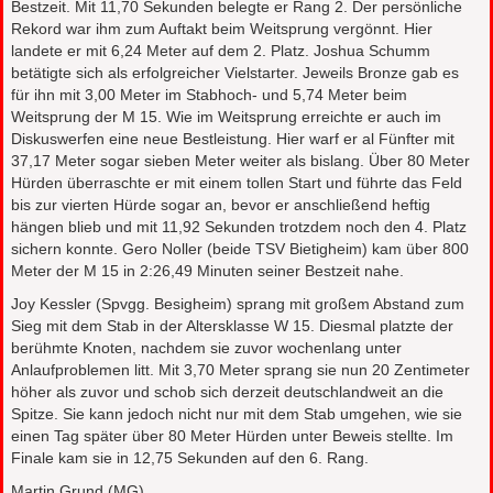
Bestzeit. Mit 11,70 Sekunden belegte er Rang 2. Der persönliche
Rekord war ihm zum Auftakt beim Weitsprung vergönnt. Hier
landete er mit 6,24 Meter auf dem 2. Platz. Joshua Schumm
betätigte sich als erfolgreicher Vielstarter. Jeweils Bronze gab es
für ihn mit 3,00 Meter im Stabhoch- und 5,74 Meter beim
Weitsprung der M 15. Wie im Weitsprung erreichte er auch im
Diskuswerfen eine neue Bestleistung. Hier warf er al Fünfter mit
37,17 Meter sogar sieben Meter weiter als bislang. Über 80 Meter
Hürden überraschte er mit einem tollen Start und führte das Feld
bis zur vierten Hürde sogar an, bevor er anschließend heftig
hängen blieb und mit 11,92 Sekunden trotzdem noch den 4. Platz
sichern konnte. Gero Noller (beide TSV Bietigheim) kam über 800
Meter der M 15 in 2:26,49 Minuten seiner Bestzeit nahe.
Joy Kessler (Spvgg. Besigheim) sprang mit großem Abstand zum
Sieg mit dem Stab in der Altersklasse W 15. Diesmal platzte der
berühmte Knoten, nachdem sie zuvor wochenlang unter
Anlaufproblemen litt. Mit 3,70 Meter sprang sie nun 20 Zentimeter
höher als zuvor und schob sich derzeit deutschlandweit an die
Spitze. Sie kann jedoch nicht nur mit dem Stab umgehen, wie sie
einen Tag später über 80 Meter Hürden unter Beweis stellte. Im
Finale kam sie in 12,75 Sekunden auf den 6. Rang.
Martin Grund (MG)