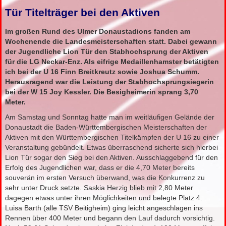
Tür Titelträger bei den Aktiven
Im großen Rund des Ulmer Donaustadions fanden am
Wochenende die Landesmeisterschaften statt. Dabei gewann
der Jugendliche Lion Tür den Stabhochsprung der Aktiven
für die LG Neckar-Enz. Als eifrige Medaillenhamster betätigten
ich bei der U 16 Finn Breitkreutz sowie Joshua Schumm.
Herausragend war die Leistung der Stabhochsprungsiegerin
bei der W 15 Joy Kessler. Die Besigheimerin sprang 3,70
Meter.
Am Samstag und Sonntag hatte man im weitläufigen Gelände der
Donaustadt die Baden-Württembergischen Meisterschaften der
Aktiven mit den Württembergischen Titelkämpfen der U 16 zu einer
Veranstaltung gebündelt. Etwas überraschend sicherte sich hierbei
Lion Tür sogar den Sieg bei den Aktiven. Ausschlaggebend für den
Erfolg des Jugendlichen war, dass er die 4,70 Meter bereits
souverän im ersten Versuch überwand, was die Konkurrenz zu
sehr unter Druck setzte. Saskia Herzig blieb mit 2,80 Meter
dagegen etwas unter ihren Möglichkeiten und belegte Platz 4.
Luisa Barth (alle TSV Beitigheim) ging leicht angeschlagen ins
Rennen über 400 Meter und begann den Lauf dadurch vorsichtig.