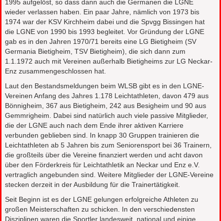
1995 aufgelöst, so dass dann auch die Germanen die LGNE
wieder verlassen haben. Ein paar Jahre, nämlich von 1973 bis
1974 war der KSV Kirchheim dabei und die Spvgg Bissingen hat
die LGNE von 1990 bis 1993 begleitet. Vor Gründung der LGNE
gab es in den Jahren 1970/71 bereits eine LG Bietigheim (SV
Germania Bietigheim, TSV Bietigheim), die sich dann zum
1.1.1972 auch mit Vereinen außerhalb Bietigheims zur LG Neckar-
Enz zusammengeschlossen hat.
Laut den Bestandsmeldungen beim WLSB gibt es in den LGNE-
Vereinen Anfang des Jahres 1.178 Leichtathleten, davon 479 aus
Bönnigheim, 367 aus Bietigheim, 242 aus Besigheim und 90 aus
Gemmrigheim. Dabei sind natürlich auch viele passive Mitglieder,
die der LGNE auch nach dem Ende ihrer aktiven Karriere
verbunden geblieben sind. In knapp 30 Gruppen trainieren die
Leichtathleten ab 5 Jahren bis zum Seniorensport bei 36 Trainern,
die großteils über die Vereine finanziert werden und acht davon
über den Förderkreis für Leichtathletik an Neckar und Enz e.V.
vertraglich angebunden sind. Weitere Mitglieder der LGNE-Vereine
stecken derzeit in der Ausbildung für die Trainertätigkeit.
Seit Beginn ist es der LGNE gelungen erfolgreiche Athleten zu
großen Meisterschaften zu schicken. In den verschiedensten
Disziplinen waren die Sportler landesweit, national und einige