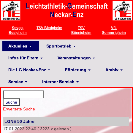
Spvgg.
TSV Bietigheim
TSV
VfL
Besigheim
Bönnigheim
Gemmrigheim
Aktuelles
Sportbetrieb
Infos für Eltern
Veranstaltungen
Die LG Neckar-Enz
Förderung
Archiv
Service
Interner Bereich
Erweiterte Suche
LGNE 50 Jahre
17.01.2022 22:40
( 3223 x gelesen )