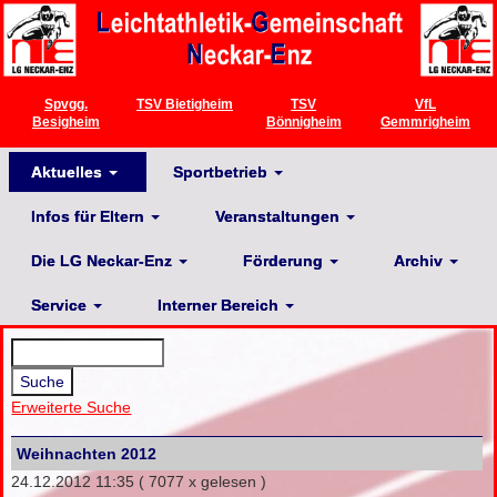
Spvgg.
TSV Bietigheim
TSV
VfL
Besigheim
Bönnigheim
Gemmrigheim
Aktuelles
Sportbetrieb
Infos für Eltern
Veranstaltungen
Die LG Neckar-Enz
Förderung
Archiv
Service
Interner Bereich
Erweiterte Suche
Weihnachten 2012
24.12.2012 11:35
( 7077 x gelesen )