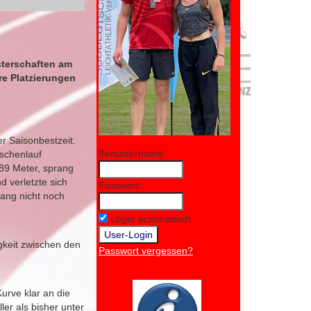
sterschaften am
re Platzierungen
r Saisonbestzeit.
Benutzername:
ischenlauf
,89 Meter, sprang
 verletzte sich
Passwort:
Rang nicht noch
Login automatisch
igkeit zwischen den
Passwort vergessen?
Kurve klar an die
ler als bisher unter