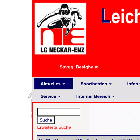
Spvgg. Besigheim
Aktuelles
Sportbetrieb
Infos 
Service
Interner Bereich
Erweiterte Suche