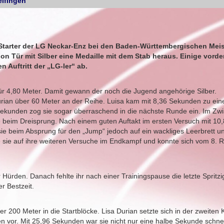
elfingen
e Starter der LG Neckar-Enz bei den Baden-Württembergischen Mei
on Tür mit Silber eine Medaille mit dem Stab heraus. Einige vorde
n Auftritt der „LG-ler“ ab.
ür 4,80 Meter. Damit gewann der noch die Jugend angehörige Silber.
rian über 60 Meter an der Reihe. Luisa kam mit 8,36 Sekunden zu eine
7 Sekunden zog sie sogar überraschend in die nächste Runde ein. Im Zw
 sie beim Dreisprung. Nach einem guten Auftakt im ersten Versuch mit 10
e beim Absprung für den „Jump“ jedoch auf ein wackliges Leerbrett und
 sie auf ihre weiteren Versuche im Endkampf und konnte sich vom 8. 
Hürden. Danach fehlte ihr nach einer Trainingspause die letzte Spritz
r Bestzeit.
r 200 Meter in die Startblöcke. Lisa Durian setzte sich in der zweiten 
en vor. Mit 25,96 Sekunden war sie nicht nur eine halbe Sekunde schnel