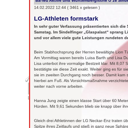
Ba-Wü Aktive und Württembergische U 16 Sind
14.02.2022 12:44
( 3461 x gelesen )
LG-Athleten formstark
In sehr guter Verfassung präsentierten sich di
Samstag. Im Sindelfinger „Glaspalast“ sprang Li
und vor allem viele gute Leistungen rundeten de
Beim Stabhochsprung der Herren bewältigte Lion T
Am Vormittag waren bereits Luisa Barth und Lisa Du
Lisa unterbot ihre vormalige Bestzeit klar. Mit 8,0
bestätigte sie diese Zeit exakt. Weiter ging es für
sie im zweiten Durchgang noch besser. Damit kam si
hierbei am Fuß. Als Vorsichtsmaßnahme verzichtete
weiter nach vorne arbeiten.
Hanna Jung zeigte einen klasse Start über 60 Meter 
Hürden. Mit 9,61 Sekunden blieb sie knapp über ihre
Gleich drei Athletinnen der LG Neckar-Enz traten übe
Spitze ihres Zeitlaufs und stieß in ganz neue Sphär