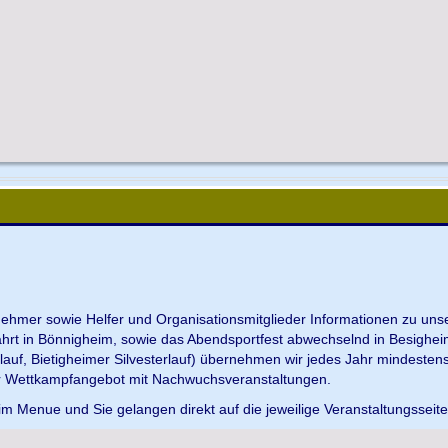
ilnehmer sowie Helfer und Organisationsmitglieder Informationen zu u
ahrt in Bönnigheim, sowie das Abendsportfest abwechselnd in Besighei
uf, Bietigheimer Silvesterlauf) übernehmen wir jedes Jahr mindesten
r Wettkampfangebot mit Nachwuchsveranstaltungen.
im Menue und Sie gelangen direkt auf die jeweilige Veranstaltungsseit