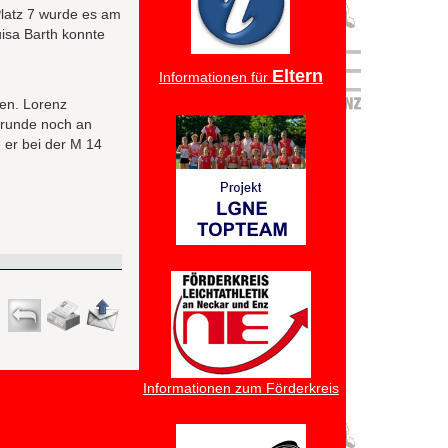
Platz 7 wurde es am
uisa Barth konnte
Eltern
Informationen für
gen. Lorenz
ssrunde noch an
 er bei der M 14
Informationen zum Förderkreis