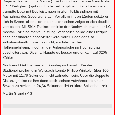
Dagegen kamen Luca Merita (TSV Bönnigheim) sowie Gero Noller
(TSV Bietigheim) gut durch alle Teildisziplinen. Ganz besonders
trumpfte Luca mit Bestleistungen in allen Teildisziplinen mit
Ausnahme des Speerwurfs auf. Vor allem in den Läufen setzte er
sich in Szene, aber auch in den technischen zeigte er sich deutlich
verbessert. Mit 5914 Punkten erzielte der Nachwuchsmann der LG
Neckar-Enz eine starke Leistung. Verlässlich solide eine Disziplin
nach der anderen absolvierte Gero Noller. Doch ganz so
selbstverständlich war das nicht, nachdem er beim
Hallenmehrkampf noch an der Anfangshöhe im Hochsprung
gescheitert war. Diesmal klappte es besser und er kam auf 3205
Zähler.
Noch ein LG-Athlet war am Sonntag im Einsatz. Bei der
Stadioneinweihung in Weissach konnte Philipp Winkeler über 100
Meter mit 11,78 Sekunden nicht zufrieden sein. Über die doppelte
Distanz glückte es ihm dann doch, seinen Aufwärtstrend unter
Beweis zu stellen. In 24,34 Sekunden lief er klare Saisonbestzeit.
Martin Grund (MG)