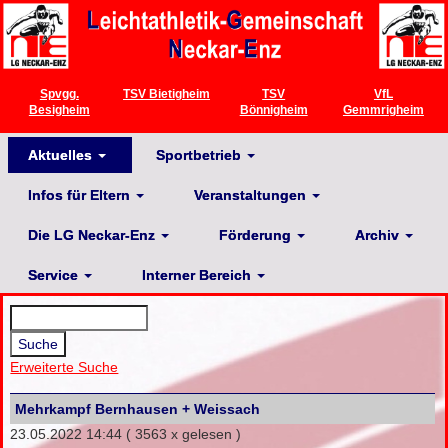
Spvgg.
TSV Bietigheim
TSV
VfL
Besigheim
Bönnigheim
Gemmrigheim
Aktuelles
Sportbetrieb
Infos für Eltern
Veranstaltungen
Die LG Neckar-Enz
Förderung
Archiv
Service
Interner Bereich
Erweiterte Suche
Mehrkampf Bernhausen + Weissach
23.05.2022 14:44
( 3563 x gelesen )