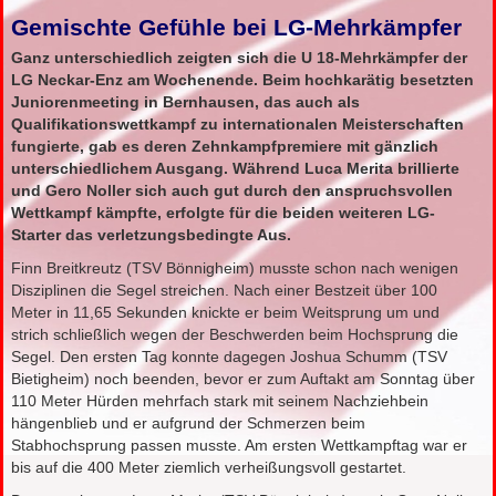
Gemischte Gefühle bei LG-Mehrkämpfer
Ganz unterschiedlich zeigten sich die U 18-Mehrkämpfer der
LG Neckar-Enz am Wochenende. Beim hochkarätig besetzten
Juniorenmeeting in Bernhausen, das auch als
Qualifikationswettkampf zu internationalen Meisterschaften
fungierte, gab es deren Zehnkampfpremiere mit gänzlich
unterschiedlichem Ausgang. Während Luca Merita brillierte
und Gero Noller sich auch gut durch den anspruchsvollen
Wettkampf kämpfte, erfolgte für die beiden weiteren LG-
Starter das verletzungsbedingte Aus.
Finn Breitkreutz (TSV Bönnigheim) musste schon nach wenigen
Disziplinen die Segel streichen. Nach einer Bestzeit über 100
Meter in 11,65 Sekunden knickte er beim Weitsprung um und
strich schließlich wegen der Beschwerden beim Hochsprung die
Segel. Den ersten Tag konnte dagegen Joshua Schumm (TSV
Bietigheim) noch beenden, bevor er zum Auftakt am Sonntag über
110 Meter Hürden mehrfach stark mit seinem Nachziehbein
hängenblieb und er aufgrund der Schmerzen beim
Stabhochsprung passen musste. Am ersten Wettkampftag war er
bis auf die 400 Meter ziemlich verheißungsvoll gestartet.