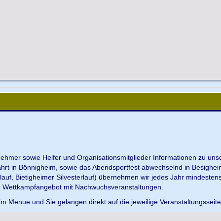
ilnehmer sowie Helfer und Organisationsmitglieder Informationen zu u
ahrt in Bönnigheim, sowie das Abendsportfest abwechselnd in Besighei
uf, Bietigheimer Silvesterlauf) übernehmen wir jedes Jahr mindesten
r Wettkampfangebot mit Nachwuchsveranstaltungen.
im Menue und Sie gelangen direkt auf die jeweilige Veranstaltungsseit