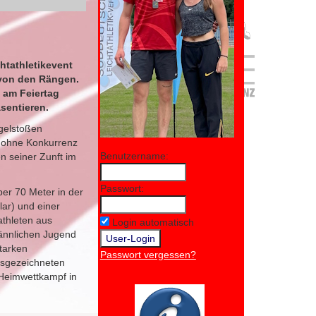
htathletikevent
g von den Rängen.
 am Feiertag
sentieren.
ugelstoßen
h ohne Konkurrenz
Benutzername:
en seiner Zunft im
Passwort:
ber 70 Meter in der
ar) und einer
thleten aus
Login automatisch
 männlichen Jugend
tarken
Passwort vergessen?
usgezeichneten
 Heimwettkampf in