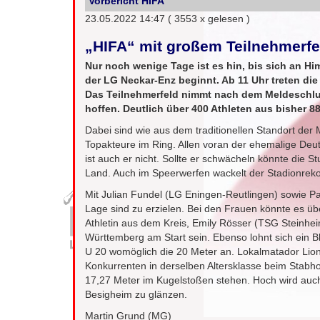
Vorbericht HIFA
23.05.2022 14:47
( 3553 x gelesen )
„HIFA“ mit großem Teilnehmerfe
Nur noch wenige Tage ist es hin, bis sich an Hi
der LG Neckar-Enz beginnt. Ab 11 Uhr treten die
Das Teilnehmerfeld nimmt nach dem Meldeschlus
hoffen. Deutlich über 400 Athleten aus bisher 8
Dabei sind wie aus dem traditionellen Standort de
Topakteure im Ring. Allen voran der ehemalige Deu
ist auch er nicht. Sollte er schwächeln könnte die S
Land. Auch im Speerwerfen wackelt der Stadionreko
Mit Julian Fundel (LG Eningen-Reutlingen) sowie Pat
Lage sind zu erzielen. Bei den Frauen könnte es ü
Athletin aus dem Kreis, Emily Rösser (TSG Steinh
Württemberg am Start sein. Ebenso lohnt sich ein Bl
U 20 womöglich die 20 Meter an. Lokalmatador Lion
Konkurrenten in derselben Altersklasse beim Stabh
17,27 Meter im Kugelstoßen stehen. Hoch wird auch
Besigheim zu glänzen.
Martin Grund (MG)