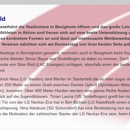
ld
mmelfahrt die Stadiontore in Besigheim öffnen und das große Leic
 Athleten in Aktion und freuen sich auf eine breite Unterstützun
s konkretere Formen an und lässt auf interessante Wettbewerbe
8 Vereinen möchten sich am Donnerstag von ihrer besten Seite prä
r Meetings in Bönnigheim gewohnt, nunmehr auch in Besigheim beim K
tsche Meister Simon Bayer aus Sindelfingen ist dabei zu nennen. Doc
tunde von Silas Ristl (LAC Essingen) schlagen, ebenfalls einer der best
rd.
rick Hess (LG Staufen) sind Werfer im Starterfeld die an oder sogar ü
ber 200 Meter zu einem Duell zwischen Denise Uphoff (Sprintteam Wetzl
eim), kommen. Über 400 Meter Hürden werden eine ganze Reihe Kadera
ick auf die Jugendklassen. Tizian Lauria (VfL Sindelfingen) greift bei
 Tür von der LG Neckar-Enz hat in Ben Bichsel (LG Radolfzell) einen s
ochsprung. Nina Ndubuisi (SG Schorndorf) hat eine Bestleistung von a
 die Motivation der zahlreichen Starter der LG Neckar-Enz sein, beim