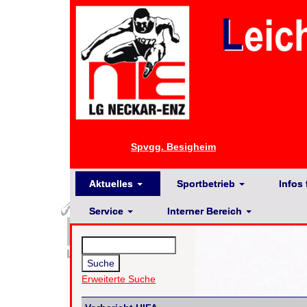
Spvgg. Besigheim
Aktuelles
Sportbetrieb
Infos 
Service
Interner Bereich
Erweiterte Suche