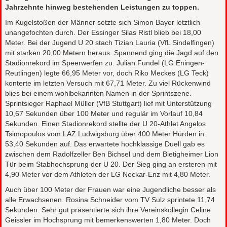
Jahrzehnte hinweg bestehenden Leistungen zu toppen.
Im Kugelstoßen der Männer setzte sich Simon Bayer letztlich
unangefochten durch. Der Essinger Silas Ristl blieb bei 18,00
Meter. Bei der Jugend U 20 stach Tizian Lauria (VfL Sindelfingen)
mit starken 20,00 Metern heraus. Spannend ging die Jagd auf den
Stadionrekord im Speerwerfen zu. Julian Fundel (LG Eningen-
Reutlingen) legte 66,95 Meter vor, doch Riko Meckes (LG Teck)
konterte im letzten Versuch mit 67,71 Meter. Zu viel Rückenwind
blies bei einem wohlbekannten Namen in der Sprintszene.
Sprintsieger Raphael Müller (VfB Stuttgart) lief mit Unterstützung
10,67 Sekunden über 100 Meter und regulär im Vorlauf 10,84
Sekunden. Einen Stadionrekord stellte der U 20-Athlet Angelos
Tsimopoulos vom LAZ Ludwigsburg über 400 Meter Hürden in
53,40 Sekunden auf. Das erwartete hochklassige Duell gab es
zwischen dem Radolfzeller Ben Bichsel und dem Bietigheimer Lion
Tür beim Stabhochsprung der U 20. Der Sieg ging an ersteren mit
4,90 Meter vor dem Athleten der LG Neckar-Enz mit 4,80 Meter.
Auch über 100 Meter der Frauen war eine Jugendliche besser als
alle Erwachsenen. Rosina Schneider vom TV Sulz sprintete 11,74
Sekunden. Sehr gut präsentierte sich ihre Vereinskollegin Celine
Geissler im Hochsprung mit bemerkenswerten 1,80 Meter. Doch