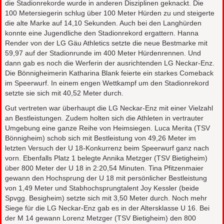
die Stadionrekorde wurde in anderen Disziplinen geknackt. Die
100 Metersiegerin schlug über 100 Meter Hürden zu und steigerte
die alte Marke auf 14,10 Sekunden. Auch bei den Langhürden
konnte eine Jugendliche den Stadionrekord ergattern. Hanna
Render von der LG Gäu Athletics setzte die neue Bestmarke mit
59,97 auf der Stadionrunde im 400 Meter Hürdenrennen. Und
dann gab es noch die Werferin der ausrichtenden LG Neckar-Enz.
Die Bönnigheimerin Katharina Blank feierte ein starkes Comeback
im Speerwurf. In einem engen Wettkampf um den Stadionrekord
setzte sie sich mit 40,52 Meter durch.
Gut vertreten war überhaupt die LG Neckar-Enz mit einer Vielzahl
an Bestleistungen. Zudem holten sich die Athleten in vertrauter
Umgebung eine ganze Reihe von Heimsiegen. Luca Merita (TSV
Bönnigheim) schob sich mit Bestleistung von 49,26 Meter im
letzten Versuch der U 18-Konkurrenz beim Speerwurf ganz nach
vorn. Ebenfalls Platz 1 belegte Annika Metzger (TSV Bietigheim)
über 800 Meter der U 18 in 2:20,54 Minuten. Tina Pfitzenmaier
gewann den Hochsprung der U 18 mit persönlicher Bestleistung
von 1,49 Meter und Stabhochsprungtalent Joy Kessler (beide
Spvgg. Besigheim) setzte sich mit 3,50 Meter durch. Noch mehr
Siege für die LG Neckar-Enz gab es in der Altersklasse U 16. Bei
der M 14 gewann Lorenz Metzger (TSV Bietigheim) den 800