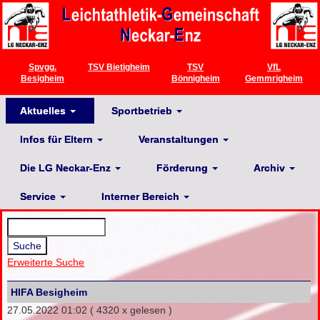
Spvgg.
TSV Bietigheim
TSV
VfL
Besigheim
Bönnigheim
Gemmrigheim
Aktuelles
Sportbetrieb
Infos für Eltern
Veranstaltungen
Die LG Neckar-Enz
Förderung
Archiv
Service
Interner Bereich
Erweiterte Suche
HIFA Besigheim
27.05.2022 01:02
( 4320 x gelesen )