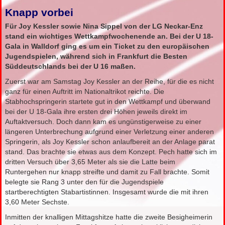
Knapp vorbei
Für Joy Kessler sowie Nina Sippel von der LG Neckar-Enz
stand ein wichtiges Wettkampfwochenende an. Bei der U 18-
Gala in Walldorf ging es um ein Ticket zu den europäischen
Jugendspielen, während sich in Frankfurt die Besten
Süddeutschlands bei der U 16 maßen.
Zuerst war am Samstag Joy Kessler an der Reihe, für die es nicht
ganz für einen Auftritt im Nationaltrikot reichte. Die
Stabhochspringerin startete gut in den Wettkampf und überwand
bei der U 18-Gala ihre ersten drei Höhen jeweils direkt im
Auftaktversuch. Doch dann kam es ungünstigerweise zu einer
längeren Unterbrechung aufgrund einer Verletzung einer anderen
Springerin, als Joy Kessler schon anlaufbereit an der Anlage parat
stand. Das brachte sie etwas aus dem Konzept. Pech hatte sich im
dritten Versuch über 3,65 Meter als sie die Latte beim
Runtergehen nur knapp streifte und damit zu Fall brachte. Somit
belegte sie Rang 3 unter den für die Jugendspiele
startberechtigten Stabartistinnen. Insgesamt wurde die mit ihren
3,60 Meter Sechste.
Inmitten der knalligen Mittagshitze hatte die zweite Besigheimerin