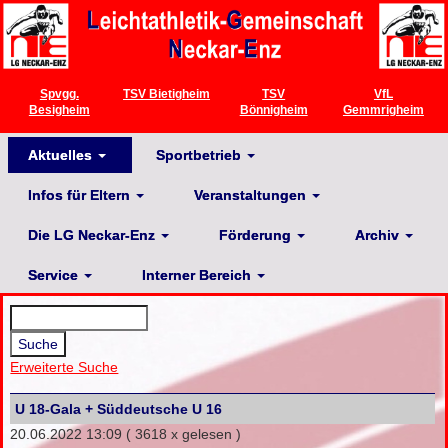
Spvgg.
TSV Bietigheim
TSV
VfL
Besigheim
Bönnigheim
Gemmrigheim
Aktuelles
Sportbetrieb
Infos für Eltern
Veranstaltungen
Die LG Neckar-Enz
Förderung
Archiv
Service
Interner Bereich
Erweiterte Suche
U 18-Gala + Süddeutsche U 16
20.06.2022 13:09
( 3618 x gelesen )