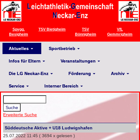
Spvgg.
TSV Bietigheim
TSV
VfL
Besigheim
Bönnigheim
Gemmrigheim
Aktuelles
Sportbetrieb
Infos für Eltern
Veranstaltungen
Die LG Neckar-Enz
Förderung
Archiv
Service
Interner Bereich
Erweiterte Suche
Süddeutsche Aktive + U18 Ludwigshafen
25.07.2022 11:45
( 3694 x gelesen )