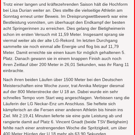
Trotz einer langen und kräftezehrenden Saison hält die Hochform
bei Lisa Durian weiter an. Dies stellte die vielseitige Athletin am
Sonntag erneut unter Beweis. Im Dreisprungwettbewerb war eine
Bestleistung vonnöten, um überhaupt den Endkampf der besten
acht Springerinnen zu erreichen. Dies gelang der Bietigheimerin
schon im ersten Versuch mit 11,59 Meter. Insgesamt sprang sie
viermal weiter als der alte LG-Rekord. Im letzten Durchgang
sammelte sie noch einmal alle Energie und flog bis auf 11,79
Meter. Damit erreichte sie einen kaum für möglich gehaltenen 5.
Platz. Danach gewann sie in einem knappen Finish auch noch
ihren Zeitlauf über 200 Meter in 26,01 Sekunden, was ihr Rang 11
einbrachte.
Nach ihren beiden Läufen über 1500 Meter bei den Deutschen
Meisterschaften eine Woche zuvor, trat Annika Metzger diesmal
auf der 800 Meterstrecke der U 18 an. Dabei wurde ein sehr
schnelles Tempo vom Start weg angeschlagen. Verbissen rang die
Läuferin der LG Neckar-Enz um Anschluss. Sie heftete sich
kämpferisch an die Fersen einer anderen Athletin bis hinein ins
Ziel. Mit 2:19,41 Minuten lieferte sie eine gute Leistung ab und
rangierte damit auf Platz 6. Vincent Gnadt (beide TSV Bietigheim)
fehlte nach einer anstrengenden Woche die Spritzigkeit, um über
400 Meter Hürden der U 18 mehr als 63,90 Sekunden