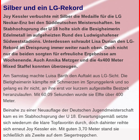
Silber und ein LG-Rekord
Joy Kessler verbuchte mit Silber die Medaille für die LG
Neckar-Enz bei den Süddeutschen Meisterschaften. Im
Stabhochsprung der U 18 holte sich die Besigheimerin
Edelmetall im aufgeheizten Rund des Ludwigshafener
Südweststadions. Unterdessen schraubt Lisa Durian den LG-
Rekord im Dreisprung immer weiter nach oben. Doch nicht
nur die beiden sorgten für erfreuliche Ergebnisse am
Wochenende. Auch Annika Metzger und die 4x400 Meter
Mixed Staffel konnten überzeugen.
Am Samstag machte Luisa Barth den Auftakt aus LG-Sicht. Die
Bietigheimerin kämpfte mit Schmerzen im Sprunggelenk und so
gelang es ihr nicht, an ihre erst vor kurzem aufgestellte Bestzeit
heranzulaufen. Mit 60,09 Sekunden wurde sie Elfte über 400
Meter.
Beinahe zu einer Neuauflage der Deutschen Jugendmeisterschaft
kam es im Stabhochsprung der U 18. Erwartungsgemäß setzte
sich wiederum die klare Topfavoritin durch, doch dahinter reihte
sich erneut Joy Kessler ein. Mit guten 3,70 Meter stand sie
schließlich als Zweite auf dem Siegertreppchen.