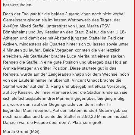
herauszuholen.
Doch der Tag war für die beiden Jugendlichen noch nicht vorbei.
Gemeinsam gingen sie im letzten Wettbewerb des Tages, der
4x400m Mixed Staffel, unterstützt von Luca Merita (TSV
Bönnigheim) und Joy Kessler an den Start. Ziel für die vier U 18-
Athleten und damit der mit Abstand jüngsten Staffel im Feld der
Aktiven, mindestens ein Quartett hinter sich zu lassen sowie unter
4 Minuten zu laufen. Beide Vorgaben konnten die vier letztlich
erreichen. Als Startläufer brachte Luca Merita mit einem starken
Rennen die Staffel in eine gute Position und übergab das Holz an
Annika Metzger an dritter Position. Diese startete gut in das
Rennen, wurde auf der Zielgeraden knapp vor dem Wechsel noch
von der Läuferin hinter ihr überholt. Vincent Gnadt brachte die
Staffel wieder auf den 3. Rang und übergab mit etwas Vorsprung
auf Joy Kessler. Bei ihrer Premiere über die Stadionrunde sah sie
sich als Schussläuferin drei Männern gegenüber. Sie ging mutig
an, wurde dann auf der Gegengerade von dem hinter ihr
liegenden Mann überholt. Auf den letzten hundert Metern gab sie
nochmals alles und brachte die Staffel in 3:58,23 Minuten ins Ziel.
Danach war die Freude über den 7. Platz sehr groß.
Martin Grund (MG)