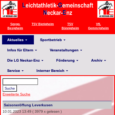
Spvgg.
TSV Bietigheim
TSV
VfL
Besigheim
Bönnigheim
Gemmrigheim
Aktuelles
Sportbetrieb
Infos für Eltern
Veranstaltungen
Die LG Neckar-Enz
Förderung
Archiv
Service
Interner Bereich
Erweiterte Suche
Saisoneröffung Leverkusen
10.01.2023 13:49
( 3979 x gelesen )