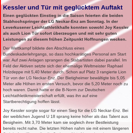
Kessler und Tür mit geglücktem Auftakt
Einen geglückten Einstieg in die Saison feierten die beiden
Stabhochspringer der LG Neckar-Enz am Sonntag. In der
Leverkusener Leichtathletikhalle konnten sowohl Joy Kessler
als auch Lion Tür sofort überzeugen und mit sehr guten
Leistungen zu diesem frühen Zeitpunkt Hoffnungen wecken.
Der Wettkampf bildete den Abschluss eines
Bundeskaderlehrgangs, so dass hochkarätiges Personal am Start
war. Auf zwei Anlagen sprangen die Stabartisten dabei parallel. Im
Feld der Aktiven setzte sich der ehemalige Weltmeister Raphael
Holzdeppe mit 5,40 Meter durch. Schon auf Platz 3 rangierte Lion
Tür von der LG Neckar-Enz. Der Bietigheimer bewältigte bis 5,05
Meter alle Höhen im ersten Versuch, bevor die 5,20 Meter noch zu
hoch waren. Damit hatte er die B-Norm zur Deutschen
Leichtathletikmeisterschaft erfüllt, was ihn auf eine
Startberechtigung hoffen lässt.
Joy Kessler sorgte sogar für einen Sieg für die LG Neckar-Enz. Bei
der weiblichen Jugend U 18 sprang keine höher als das Talent aus
Besigheim. Mit 3,70 Meter kam sie sogleich ihrer Bestleistung
bereits recht nahe. Die letzten Höhen nahm sie mit einem längeren