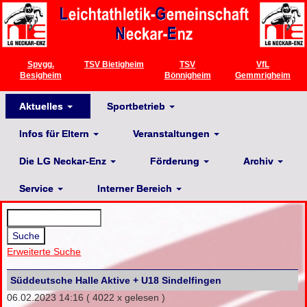
Spvgg.
TSV Bietigheim
TSV
VfL
Besigheim
Bönnigheim
Gemmrigheim
Aktuelles
Sportbetrieb
Infos für Eltern
Veranstaltungen
Die LG Neckar-Enz
Förderung
Archiv
Service
Interner Bereich
Erweiterte Suche
Süddeutsche Halle Aktive + U18 Sindelfingen
06.02.2023 14:16
( 4022 x gelesen )