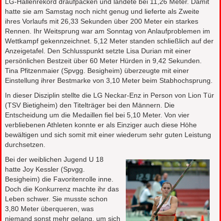
LG-Hallenrekord draufpacken und landete bei 11,26 Meter. Damit
hatte sie am Samstag noch nicht genug und lieferte als Zweite
ihres Vorlaufs mit 26,33 Sekunden über 200 Meter ein starkes
Rennen. Ihr Weitsprung war am Sonntag von Anlaufproblemen im
Wettkampf gekennzeichnet. 5,12 Meter standen schließlich auf der
Anzeigetafel. Den Schlusspunkt setzte Lisa Durian mit einer
persönlichen Bestzeit über 60 Meter Hürden in 9,42 Sekunden.
Tina Pfitzenmaier (Spvgg. Besigheim) überzeugte mit einer
Einstellung ihrer Bestmarke von 3,10 Meter beim Stabhochsprung.
In dieser Disziplin stellte die LG Neckar-Enz in Person von Lion Tür
(TSV Bietigheim) den Titelträger bei den Männern. Die
Entscheidung um die Medaillen fiel bei 5,10 Meter. Von vier
verbliebenen Athleten konnte er als Einziger auch diese Höhe
bewältigen und sich somit mit einer wiederum sehr guten Leistung
durchsetzen.
Bei der weiblichen Jugend U 18
hatte Joy Kessler (Spvgg.
Besigheim) die Favoritenrolle inne.
Doch die Konkurrenz machte ihr das
Leben schwer. Sie musste schon
3,80 Meter überqueren, was
niemand sonst mehr gelang, um sich