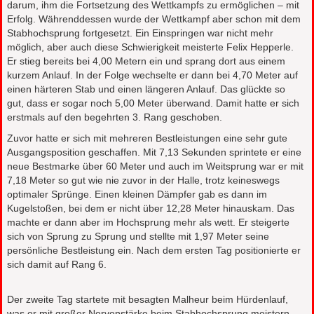
darum, ihm die Fortsetzung des Wettkampfs zu ermöglichen – mit
Erfolg. Währenddessen wurde der Wettkampf aber schon mit dem
Stabhochsprung fortgesetzt. Ein Einspringen war nicht mehr
möglich, aber auch diese Schwierigkeit meisterte Felix Hepperle.
Er stieg bereits bei 4,00 Metern ein und sprang dort aus einem
kurzem Anlauf. In der Folge wechselte er dann bei 4,70 Meter auf
einen härteren Stab und einen längeren Anlauf. Das glückte so
gut, dass er sogar noch 5,00 Meter überwand. Damit hatte er sich
erstmals auf den begehrten 3. Rang geschoben.
Zuvor hatte er sich mit mehreren Bestleistungen eine sehr gute
Ausgangsposition geschaffen. Mit 7,13 Sekunden sprintete er eine
neue Bestmarke über 60 Meter und auch im Weitsprung war er mit
7,18 Meter so gut wie nie zuvor in der Halle, trotz keineswegs
optimaler Sprünge. Einen kleinen Dämpfer gab es dann im
Kugelstoßen, bei dem er nicht über 12,28 Meter hinauskam. Das
machte er dann aber im Hochsprung mehr als wett. Er steigerte
sich von Sprung zu Sprung und stellte mit 1,97 Meter seine
persönliche Bestleistung ein. Nach dem ersten Tag positionierte er
sich damit auf Rang 6.
Der zweite Tag startete mit besagten Malheur beim Hürdenlauf,
was er mit großer Nervenstärke beim Stabhochsprung meistern