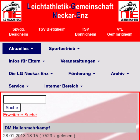
Spvgg.
TSV Bietigheim
TSV
VfL
Besigheim
Bönnigheim
Gemmrigheim
Aktuelles
Sportbetrieb
Infos für Eltern
Veranstaltungen
Die LG Neckar-Enz
Förderung
Archiv
Service
Interner Bereich
Erweiterte Suche
DM Hallenmehrkampf
28.01.2013 13:15
( 7523 x gelesen )