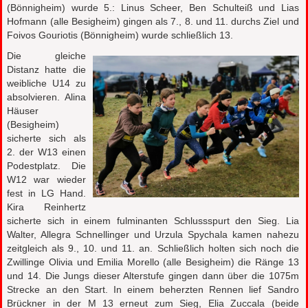
(Bönnigheim) wurde 5.: Linus Scheer, Ben Schulteiß und Lias
Hofmann (alle Besigheim) gingen als 7., 8. und 11. durchs Ziel und
Foivos Gouriotis (Bönnigheim) wurde schließlich 13.
Die gleiche
Distanz hatte die
weibliche U14 zu
absolvieren. Alina
Häuser
(Besigheim)
sicherte sich als
2. der W13 einen
Podestplatz. Die
W12 war wieder
fest in LG Hand.
Kira Reinhertz
sicherte sich in einem fulminanten Schlussspurt den Sieg. Lia
Walter, Allegra Schnellinger und Urzula Spychala kamen nahezu
zeitgleich als 9., 10. und 11. an. Schließlich holten sich noch die
Zwillinge Olivia und Emilia Morello (alle Besigheim) die Ränge 13
und 14. Die Jungs dieser Alterstufe gingen dann über die 1075m
Strecke an den Start. In einem beherzten Rennen lief Sandro
Brückner in der M 13 erneut zum Sieg, Elia Zuccala (beide