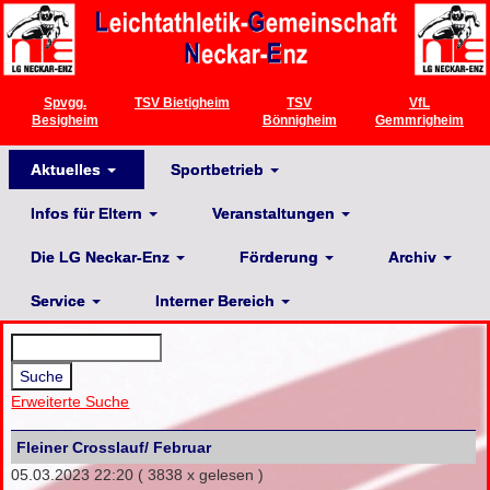
Spvgg.
TSV Bietigheim
TSV
VfL
Besigheim
Bönnigheim
Gemmrigheim
Aktuelles
Sportbetrieb
Infos für Eltern
Veranstaltungen
Die LG Neckar-Enz
Förderung
Archiv
Service
Interner Bereich
Erweiterte Suche
Fleiner Crosslauf/ Februar
05.03.2023 22:20
( 3838 x gelesen )