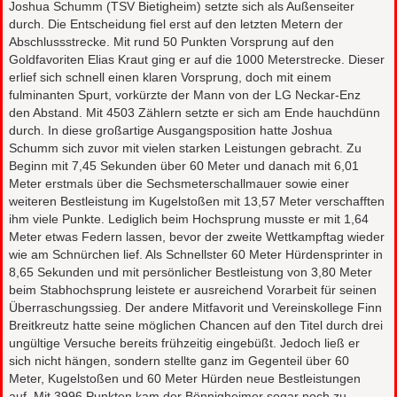
Joshua Schumm (TSV Bietigheim) setzte sich als Außenseiter
durch. Die Entscheidung fiel erst auf den letzten Metern der
Abschlussstrecke. Mit rund 50 Punkten Vorsprung auf den
Goldfavoriten Elias Kraut ging er auf die 1000 Meterstrecke. Dieser
erlief sich schnell einen klaren Vorsprung, doch mit einem
fulminanten Spurt, vorkürzte der Mann von der LG Neckar-Enz
den Abstand. Mit 4503 Zählern setzte er sich am Ende hauchdünn
durch. In diese großartige Ausgangsposition hatte Joshua
Schumm sich zuvor mit vielen starken Leistungen gebracht. Zu
Beginn mit 7,45 Sekunden über 60 Meter und danach mit 6,01
Meter erstmals über die Sechsmeterschallmauer sowie einer
weiteren Bestleistung im Kugelstoßen mit 13,57 Meter verschafften
ihm viele Punkte. Lediglich beim Hochsprung musste er mit 1,64
Meter etwas Federn lassen, bevor der zweite Wettkampftag wieder
wie am Schnürchen lief. Als Schnellster 60 Meter Hürdensprinter in
8,65 Sekunden und mit persönlicher Bestleistung von 3,80 Meter
beim Stabhochsprung leistete er ausreichend Vorarbeit für seinen
Überraschungssieg. Der andere Mitfavorit und Vereinskollege Finn
Breitkreutz hatte seine möglichen Chancen auf den Titel durch drei
ungültige Versuche bereits frühzeitig eingebüßt. Jedoch ließ er
sich nicht hängen, sondern stellte ganz im Gegenteil über 60
Meter, Kugelstoßen und 60 Meter Hürden neue Bestleistungen
auf. Mit 3996 Punkten kam der Bönnigheimer sogar noch zu