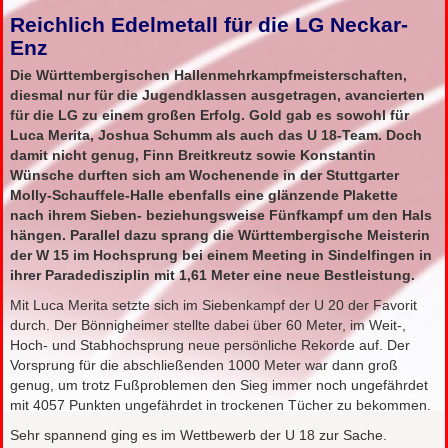
Reichlich Edelmetall für die LG Neckar-
Enz
Die Württembergischen Hallenmehrkampfmeisterschaften,
diesmal nur für die Jugendklassen ausgetragen, avancierten
für die LG zu einem großen Erfolg. Gold gab es sowohl für
Luca Merita, Joshua Schumm als auch das U 18-Team. Doch
damit nicht genug, Finn Breitkreutz sowie Konstantin
Wünsche durften sich am Wochenende in der Stuttgarter
Molly-Schauffele-Halle ebenfalls eine glänzende Plakette
nach ihrem Sieben- beziehungsweise Fünfkampf um den Hals
hängen. Parallel dazu sprang die Württembergische Meisterin
der W 15 im Hochsprung bei einem Meeting in Sindelfingen in
ihrer Paradedisziplin mit 1,61 Meter eine neue Bestleistung.
Mit Luca Merita setzte sich im Siebenkampf der U 20 der Favorit
durch. Der Bönnigheimer stellte dabei über 60 Meter, im Weit-,
Hoch- und Stabhochsprung neue persönliche Rekorde auf. Der
Vorsprung für die abschließenden 1000 Meter war dann groß
genug, um trotz Fußproblemen den Sieg immer noch ungefährdet
mit 4057 Punkten ungefährdet in trockenen Tücher zu bekommen.
Sehr spannend ging es im Wettbewerb der U 18 zur Sache.