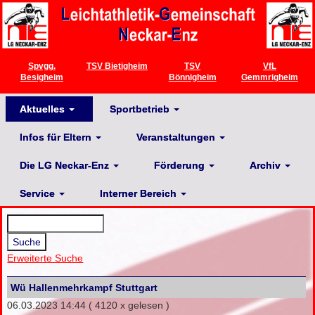
Spvgg.
TSV Bietigheim
TSV
VfL
Besigheim
Bönnigheim
Gemmrigheim
Aktuelles
Sportbetrieb
Infos für Eltern
Veranstaltungen
Die LG Neckar-Enz
Förderung
Archiv
Service
Interner Bereich
Erweiterte Suche
Wü Hallenmehrkampf Stuttgart
06.03.2023 14:44
( 4120 x gelesen )