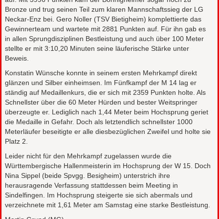
Bronze und trug seinen Teil zum klaren Mannschaftssieg der LG
Neckar-Enz bei. Gero Noller (TSV Bietigheim) komplettierte das
Gewinnerteam und wartete mit 2881 Punkten auf. Für ihn gab es
in allen Sprungdisziplinen Bestleistung und auch über 100 Meter
stellte er mit 3:10,20 Minuten seine läuferische Stärke unter
Beweis.
Konstatin Wünsche konnte in seinem ersten Mehrkampf direkt
glänzen und Silber einheimsen. Im Fünfkampf der M 14 lag er
ständig auf Medaillenkurs, die er sich mit 2359 Punkten holte. Als
Schnellster über die 60 Meter Hürden und bester Weitspringer
überzeugte er. Lediglich nach 1,44 Meter beim Hochsprung geriet
die Medaille in Gefahr. Doch als letztendlich schnellster 1000
Meterläufer beseitigte er alle diesbezüglichen Zweifel und holte sie
Platz 2.
Leider nicht für den Mehrkampf zugelassen wurde die
Württembergische Hallenmeisterin im Hochsprung der W 15. Doch
Nina Sippel (beide Spvgg. Besigheim) unterstrich ihre
herausragende Verfassung stattdessen beim Meeting in
Sindelfingen. Im Hochsprung steigerte sie sich abermals und
verzeichnete mit 1,61 Meter am Samstag eine starke Bestleistung.