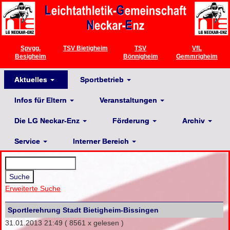
Spvgg.
TSV Bietigheim
TSV
VfL
Besigheim
Bönnigheim
Gemmrigheim
Aktuelles
Sportbetrieb
Infos für Eltern
Veranstaltungen
Die LG Neckar-Enz
Förderung
Archiv
Service
Interner Bereich
Erweiterte Suche
Sportlerehrung Stadt Bietigheim-Bissingen
31.01.2013 21:49
( 8561 x gelesen )