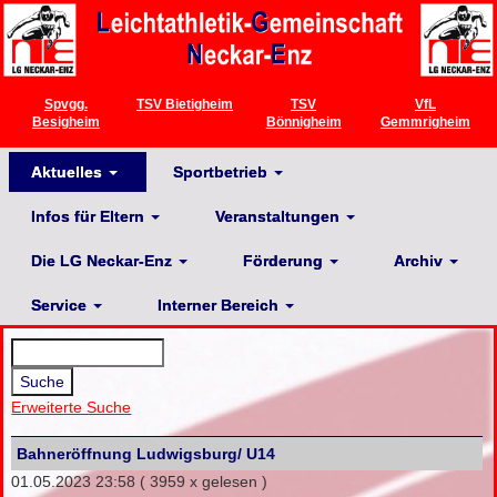
Spvgg.
TSV Bietigheim
TSV
VfL
Besigheim
Bönnigheim
Gemmrigheim
Aktuelles
Sportbetrieb
Infos für Eltern
Veranstaltungen
Die LG Neckar-Enz
Förderung
Archiv
Service
Interner Bereich
Erweiterte Suche
Bahneröffnung Ludwigsburg/ U14
01.05.2023 23:58
( 3959 x gelesen )