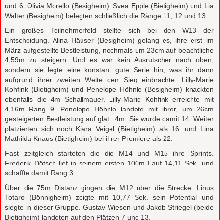
und 6. Olivia Morello (Besigheim), Svea Epple (Bietigheim) und Lia
Walter (Besigheim) belegten schließlich die Ränge 11, 12 und 13.
Ein großes Teilnehmerfeld stellte sich bei den W13 der
Entscheidung. Alina Häuser (Besigheim) gelang es, ihre erst im
März aufgestellte Bestleistung, nochmals um 23cm auf beachtliche
4,59m zu steigern. Und es war kein Ausrutscher nach oben,
sondern sie legte eine konstant gute Serie hin, was ihr dann
aufgrund ihrer zweiten Weite den Sieg einbrachte. Lilly-Marie
Kohfink (Bietigheim) und Penelope Höhnle (Besigheim) knackten
ebenfalls die 4m Schallmauer. Lilly-Marie Kohfink erreichte mit
4,16m Rang 9, Penelope Höhnle landete mit ihrer, um 26cm
gesteigerten Bestleistung auf glatt 4m. Sie wurde damit 14. Weiter
platzierten sich noch Kiara Veigel (Bietigheim) als 16. und Lina
Mathilda Knaus (Bietigheim) bei ihrer Premiere als 22.
Fast zeitgleich starteten die die M14 und M15 ihre Sprints.
Frederik Dötsch lief in seinem ersten 100m Lauf 14,11 Sek. und
schaffte damit Rang 3.
Über die 75m Distanz gingen die M12 über die Strecke. Linus
Totaro (Bönnigheim) zeigte mit 10,77 Sek. sein Potential und
siegte in dieser Gruppe. Gustav Wiesen und Jakob Striegel (beide
Bietigheim) landeten auf den Plätzen 7 und 13.