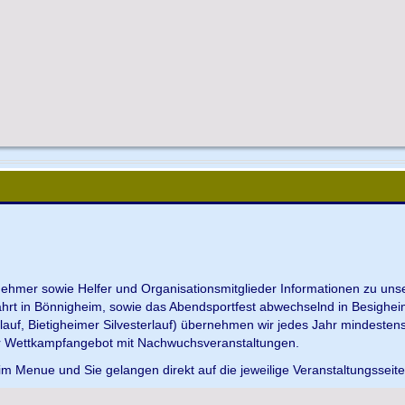
ilnehmer sowie Helfer und Organisationsmitglieder Informationen zu u
ahrt in Bönnigheim, sowie das Abendsportfest abwechselnd in Besighei
uf, Bietigheimer Silvesterlauf) übernehmen wir jedes Jahr mindesten
r Wettkampfangebot mit Nachwuchsveranstaltungen.
im Menue und Sie gelangen direkt auf die jeweilige Veranstaltungsseit