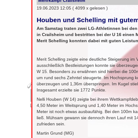
Mehrkampf Crailsheim
19.06.2023 12:05
( 4099 x gelesen )
Houben und Schelling mit gute
Am Samstag traten zwei LG-Athletinnen bei den
in Crailsheim und bestritten bei der U 16 einen
Merit Schelling konnten dabei mit guten Leist
Merit Schelling zeigte eine deutliche Steigerung im 
ausschließlich Bestleistungen konnte sie überzeuge
W 15. Besonders zu erwähnen sind hierbei die 100
um rund sechs Zehntel steugerte. Im Hochsprung ko
überzeugen und 1,36m überspringen. Im Kugel stie
Insgesamt erzielte sie 1772 Punkte.
Nelli Houben (W 14) zeigte bei ihrem Wettkampfdebü
4,50 Meter im Weitsprung und 1,40 Meter im Hochsp
Meter ist noch etwas ausbaufähig. Bei den 100m kam 
ließ. Mühsam gewann sie dennoch ihren Lauf mit 1
zufrieden sein.
Martin Grund (MG)