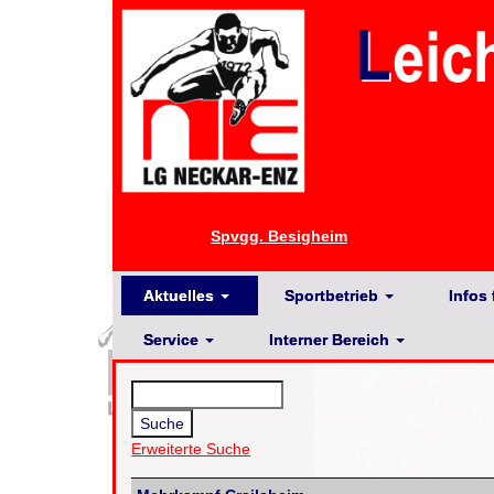
Spvgg. Besigheim
Aktuelles
Sportbetrieb
Infos 
Service
Interner Bereich
Erweiterte Suche