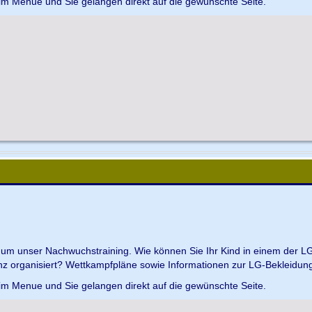
 im Menue und Sie gelangen direkt auf die gewünschte Seite.
d um unser Nachwuchstraining. Wie können Sie Ihr Kind in einem der L
z organisiert? Wettkampfpläne sowie Informationen zur LG-Bekleidungs
 im Menue und Sie gelangen direkt auf die gewünschte Seite.