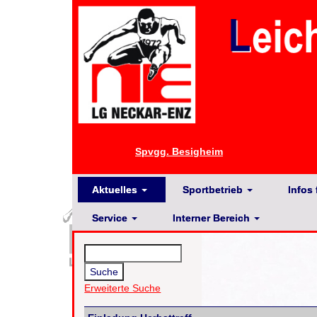
Spvgg. Besigheim
Aktuelles
Sportbetrieb
Infos 
Service
Interner Bereich
Erweiterte Suche