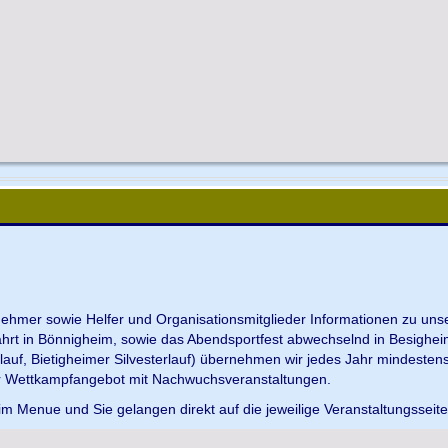
ilnehmer sowie Helfer und Organisationsmitglieder Informationen zu u
ahrt in Bönnigheim, sowie das Abendsportfest abwechselnd in Besighei
uf, Bietigheimer Silvesterlauf) übernehmen wir jedes Jahr mindesten
r Wettkampfangebot mit Nachwuchsveranstaltungen.
im Menue und Sie gelangen direkt auf die jeweilige Veranstaltungsseit