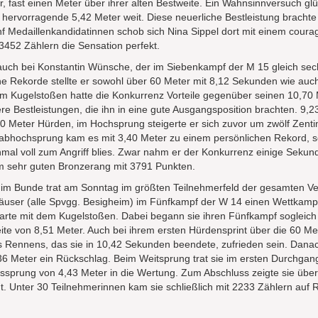
, fast einen Meter über ihrer alten Bestweite. Ein Wahnsinnversuch glüc
e hervorragende 5,42 Meter weit. Diese neuerliche Bestleistung brachte
nf Medaillenkandidatinnen schob sich Nina Sippel dort mit einem coura
3452 Zählern die Sensation perfekt.
s auch bei Konstantin Wünsche, der im Siebenkampf der M 15 gleich sec
iche Rekorde stellte er sowohl über 60 Meter mit 8,12 Sekunden wie au
 Im Kugelstoßen hatte die Konkurrenz Vorteile gegenüber seinen 10,70
ere Bestleistungen, die ihn in eine gute Ausgangsposition brachten. 9
 60 Meter Hürden, im Hochsprung steigerte er sich zuvor um zwölf Zenti
abhochsprung kam es mit 3,40 Meter zu einem persönlichen Rekord, s
mal voll zum Angriff blies. Zwar nahm er der Konkurrenz einige Sekun
eim sehr guten Bronzerang mit 3791 Punkten.
n im Bunde trat am Sonntag im größten Teilnehmerfeld der gesamten Ve
Häuser (alle Spvgg. Besigheim) im Fünfkampf der W 14 einen Wettkam
starte mit dem Kugelstoßen. Dabei begann sie ihren Fünfkampf sogleich 
ite von 8,51 Meter. Auch bei ihrem ersten Hürdensprint über die 60 Me
s Rennens, das sie in 10,42 Sekunden beendete, zufrieden sein. Danac
36 Meter ein Rückschlag. Beim Weitsprung trat sie im ersten Durchgan
ssprung von 4,43 Meter in die Wertung. Zum Abschluss zeigte sie übe
. Unter 30 Teilnehmerinnen kam sie schließlich mit 2233 Zählern auf 