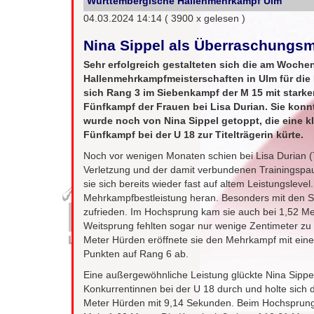
Württembergische Hallenmehrkampf Ulm
04.03.2024 14:14
( 3900 x gelesen )
Nina Sippel als Überraschungsm
Sehr erfolgreich gestalteten sich die am Woch
Hallenmehrkampfmeisterschaften in Ulm für die
sich Rang 3 im Siebenkampf der M 15 mit starken
Fünfkampf der Frauen bei Lisa Durian. Sie konn
wurde noch von Nina Sippel getoppt, die eine k
Fünfkampf bei der U 18 zur Titelträgerin kürte.
Noch vor wenigen Monaten schien bei Lisa Durian (
Verletzung und der damit verbundenen Trainingspa
sie sich bereits wieder fast auf altem Leistungslevel
Mehrkampfbestleistung heran. Besonders mit den Sp
zufrieden. Im Hochsprung kam sie auch bei 1,52 Met
Weitsprung fehlten sogar nur wenige Zentimeter zu 
Meter Hürden eröffnete sie den Mehrkampf mit eine
Punkten auf Rang 6 ab.
Eine außergewöhnliche Leistung glückte Nina Sippel.
Konkurrentinnen bei der U 18 durch und holte sich d
Meter Hürden mit 9,14 Sekunden. Beim Hochsprung