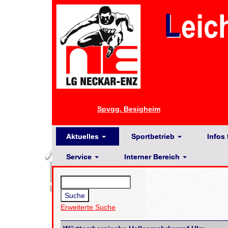
Spvgg. Besigheim
Aktuelles
Sportbetrieb
Infos 
Service
Interner Bereich
Erweiterte Suche