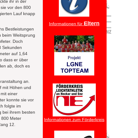
kte ihr in der
 sie vor den 800
gierten Lauf knapp
Eltern
Informationen für
hs Bestleistungen
ch beim Weitsprung
 Meter. Doch
,23 Sekunden
meter auf 1,64
o dass er über
den ab, doch es
ranstaltung an.
pf mit Höhen und
mit einer
ter konnte sie vor
h folgte im
g bei ihrem besten
r 800 Meter
Informationen zum Förderkreis
Rang 12.