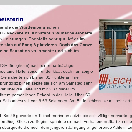
eisterin
enende die Württembergischen
 LG Neckar-Enz. Konstantin Wünsche eroberte
 Leistungen. Ebenfalls sehr gut lief es im
te sich auf Rang 6 platzieren. Doch das Ganze
leine Sensation vollbrachte und sich im
TSV Bietigheim) nach einer hartnäckigen
use eine Hallensaison undenkbar, doch nun zeigte
. Sie näherte sich bis auf 31 Punkte an ihre
rungdisziplinen zeigte sie sich am Samstag sehr
er über die Latte und mit 5,33 Meter im
ihrem persönlichen Rekord in der Halle. Über 60
r Saisonbestzeit von 9,63 Sekunden. Am Ende schloss sie mit sehr erf
 Bei 29 gewerteten Teilnehmerinnen setzte sie sich völlig unerwartet 
en Sieg. Gleich zu Beginn sprintete sie nach verhaltenem Start zu eine
 überquerte die noch dem jüngeren Jahrgang angehörende Athletin z