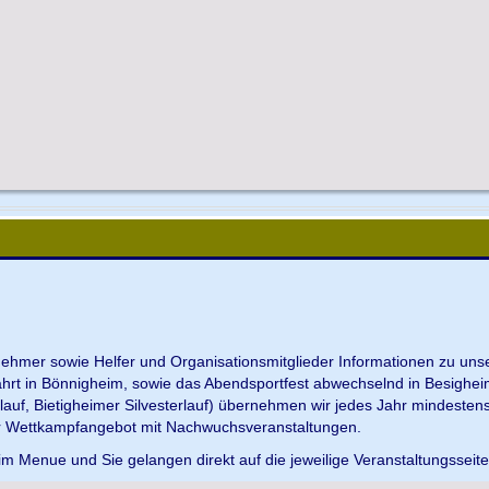
ilnehmer sowie Helfer und Organisationsmitglieder Informationen zu u
ahrt in Bönnigheim, sowie das Abendsportfest abwechselnd in Besighei
uf, Bietigheimer Silvesterlauf) übernehmen wir jedes Jahr mindesten
r Wettkampfangebot mit Nachwuchsveranstaltungen.
im Menue und Sie gelangen direkt auf die jeweilige Veranstaltungsseit