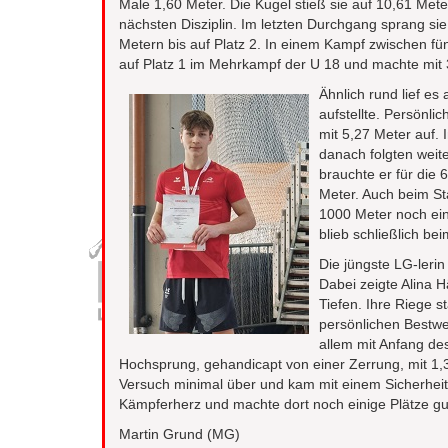
Male 1,60 Meter. Die Kugel stieß sie auf 10,61 Meter
nächsten Disziplin. Im letzten Durchgang sprang si
Metern bis auf Platz 2. In einem Kampf zwischen fü
auf Platz 1 im Mehrkampf der U 18 und machte mit 
Ähnlich rund lief e
aufstellte. Persönl
mit 5,27 Meter auf.
danach folgten weit
brauchte er für die
Meter. Auch beim St
1000 Meter noch ein
blieb schließlich b
Die jüngste LG-leri
Dabei zeigte Alina 
Tiefen. Ihre Riege 
persönlichen Bestwe
allem mit Anfang de
Hochsprung, gehandicapt von einer Zerrung, mit 1,
Versuch minimal über und kam mit einem Sicherheit
Kämpferherz und machte dort noch einige Plätze gut
Martin Grund (MG)