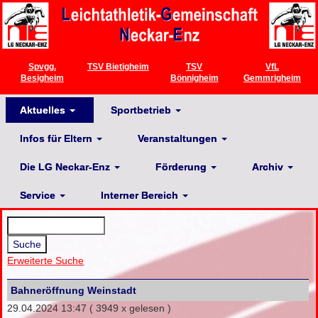
Spvgg.
TSV Bietigheim
TSV
VfL
Besigheim
Bönnigheim
Gemmrigheim
Aktuelles
Sportbetrieb
Infos für Eltern
Veranstaltungen
Die LG Neckar-Enz
Förderung
Archiv
Service
Interner Bereich
Erweiterte Suche
Bahneröffnung Weinstadt
29.04.2024 13:47
( 3949 x gelesen )