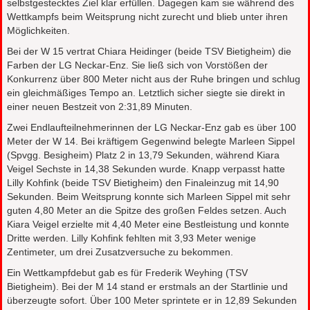
selbstgestecktes Ziel klar erfüllen. Dagegen kam sie während des
Wettkampfs beim Weitsprung nicht zurecht und blieb unter ihren
Möglichkeiten.
Bei der W 15 vertrat Chiara Heidinger (beide TSV Bietigheim) die
Farben der LG Neckar-Enz. Sie ließ sich von Vorstößen der
Konkurrenz über 800 Meter nicht aus der Ruhe bringen und schlug
ein gleichmäßiges Tempo an. Letztlich sicher siegte sie direkt in
einer neuen Bestzeit von 2:31,89 Minuten.
Zwei Endlaufteilnehmerinnen der LG Neckar-Enz gab es über 100
Meter der W 14. Bei kräftigem Gegenwind belegte Marleen Sippel
(Spvgg. Besigheim) Platz 2 in 13,79 Sekunden, während Kiara
Veigel Sechste in 14,38 Sekunden wurde. Knapp verpasst hatte
Lilly Kohfink (beide TSV Bietigheim) den Finaleinzug mit 14,90
Sekunden. Beim Weitsprung konnte sich Marleen Sippel mit sehr
guten 4,80 Meter an die Spitze des großen Feldes setzen. Auch
Kiara Veigel erzielte mit 4,40 Meter eine Bestleistung und konnte
Dritte werden. Lilly Kohfink fehlten mit 3,93 Meter wenige
Zentimeter, um drei Zusatzversuche zu bekommen.
Ein Wettkampfdebut gab es für Frederik Weyhing (TSV
Bietigheim). Bei der M 14 stand er erstmals an der Startlinie und
überzeugte sofort. Über 100 Meter sprintete er in 12,89 Sekunden