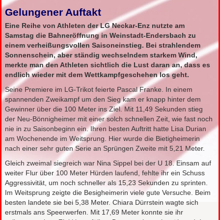
Gelungener Auftakt
Eine Reihe von Athleten der LG Neckar-Enz nutzte am
Samstag die Bahneröffnung in Weinstadt-Endersbach zu
einem verheißungsvollen Saisoneinstieg. Bei strahlendem
Sonnenschein, aber ständig wechselndem starkem Wind,
merkte man den Athleten sichtlich die Lust daran an, dass es
endlich wieder mit dem Wettkampfgeschehen los geht.
Seine Premiere im LG-Trikot feierte Pascal Franke. In einem
spannenden Zweikampf um den Sieg kam er knapp hinter dem
Gewinner über die 100 Meter ins Ziel. Mit 11,49 Sekunden stieg
der Neu-Bönnigheimer mit einer solch schnellen Zeit, wie fast noch
nie in zu Saisonbeginn ein. Ihren besten Auftritt hatte Lisa Durian
am Wochenende im Weitsprung. Hier wurde die Bietigheimerin
nach einer sehr guten Serie an Sprüngen Zweite mit 5,21 Meter.
Gleich zweimal siegreich war Nina Sippel bei der U 18. Einsam auf
weiter Flur über 100 Meter Hürden laufend, fehlte ihr ein Schuss
Aggressivität, um noch schneller als 15,23 Sekunden zu sprinten.
Im Weitsprung zeigte die Besigheimerin viele gute Versuche. Beim
besten landete sie bei 5,38 Meter. Chiara Dürrstein wagte sich
erstmals ans Speerwerfen. Mit 17,69 Meter konnte sie ihr